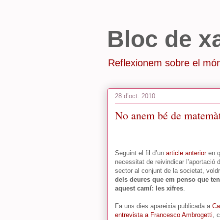
Bloc de x
Reflexionem sobre el món
28 d’oct. 2010
No anem bé de matemàt
Seguint el fil d’un
article anterior
en q
necessitat de reivindicar l’aportació d
sector al conjunt de la societat, vold
dels deures que em penso que te
aquest camí: les xifres
.
Fa uns dies apareixia publicada a
Ca
entrevista a Francesco Ambrogetti
, 