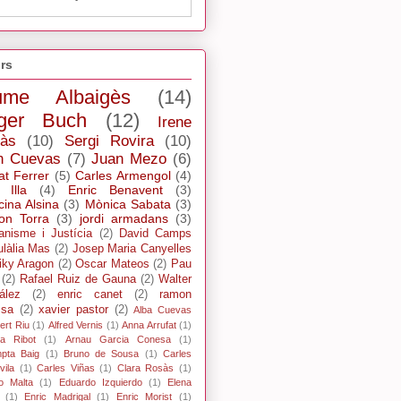
rs
ume Albaigès
(14)
ger Buch
(12)
Irene
ràs
(10)
Sergi Rovira
(10)
n Cuevas
(7)
Juan Mezo
(6)
at Ferrer
(5)
Carles Armengol
(4)
 Illa
(4)
Enric Benavent
(3)
cina Alsina
(3)
Mònica Sabata
(3)
n Torra
(3)
jordi armadans
(3)
ianisme i Justícia
(2)
David Camps
ulàlia Mas
(2)
Josep Maria Canyelles
iky Aragon
(2)
Oscar Mateos
(2)
Pau
(2)
Rafael Ruiz de Gauna
(2)
Walter
ález
(2)
enric canet
(2)
ramon
ssa
(2)
xavier pastor
(2)
Alba Cuevas
ert Riu
(1)
Alfred Vernis
(1)
Anna Arrufat
(1)
xa Ribot
(1)
Arnau Garcia Conesa
(1)
pta Baig
(1)
Bruno de Sousa
(1)
Carles
ila
(1)
Carles Viñas
(1)
Clara Rosàs
(1)
o Malta
(1)
Eduardo Izquierdo
(1)
Elena
(1)
Enric Madrigal
(1)
Enric Morist
(1)