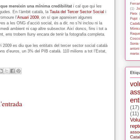
Ferra
s que mereixin una mínima credibilitat
i cal que qui les
(1)
Jo
gudes. En l’àmbit català, la
Taula del Tercer Sector Social
i
Pietx
omoure l’
Anuari 2009
, on sí que apareixen algunes
Pujol
s a les ONG d’acció social, és a dir, no s’hi inclou ni la
Cadaf
edi ambient ni cap altre subsector. Així doncs, fins i tot a
Mònic
Raque
, ens trobem lluny encara de tenir la fotografia completa.
Coscol
Sonia 
ri 2009 es diu que les entitats del tercer sector social català
antoni
s d’euros, un 3% del PIB català. 110 milions a tot l’Estat,
marta 
Etiq
vol
ass
ent
'entrada
(17)
(11)
Volu
rept
asso
Cata