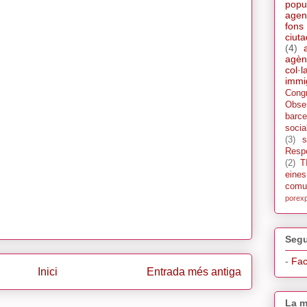
popu
agen
fons
ciut
(4)
agèn
col·l
immi
Cong
Obse
barce
socia
(3)
s
Respo
(2)
T
eine
comu
porex
Segu
-
Fa
Inici
Entrada més antiga
La m