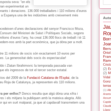
resposta seva: “en els
han experimentat un
nants i donacions. 136.000 treballadors i 110 milions d’euros
tor a Espanya una de les indústries amb creixement més
Auto
Ja
rocedeixen d’unes declaracions del senyor Francisco Moza,
Ro
i Consum del Ministeri de Salut i Polítiques Socials, segons
ilions d’euros l’any, ha creat 136.000 llocs de treball i té 11
Bor
edem-nos amb la part econòmica, que ja dóna per a molt.
Joa
Bern
Oriol
ntre 11 milions de socis són exactament 10 euros per
Fran
es. La generositat dels socis és espectacular!
Ramo
Crist
aldo i Zlatan Ibrahimovic la temporada passada van
(2)
E
e els ingressos de tot el tercer sector estatal.
(2)
M
Vidal
tos del 2009 de la
Fundació Catalana de l'Esplai
, de la
Gonz
reu Roja de Catalunya, ja representen els 110 milions.
terra
(1)
Alb
ra per enlloc?
Doncs resulta que algú dóna una xifra i
Arant
res i els mitjans la publiquen amb la mateixa alegria. Allò
Assum
Capdev
tor qui en surt malparat, ja que al capdavall transmetem una
Claudi
López