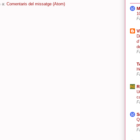
s a:
Comentaris del missatge (Atom)
M
10
F
V
D
d
d
F
T
H
F
R
U
ca
F
S
Q
p
F