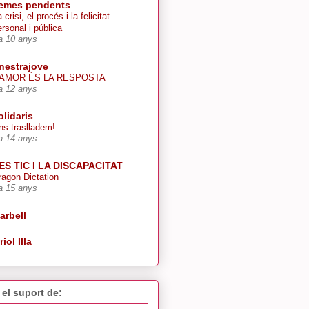
emes pendents
 crisi, el procés i la felicitat
ersonal i pública
a 10 anys
inestrajove
’AMOR ÉS LA RESPOSTA
a 12 anys
olidaris
ns traslladem!
a 14 anys
ES TIC I LA DISCAPACITAT
ragon Dictation
a 15 anys
arbell
riol Illa
el suport de: