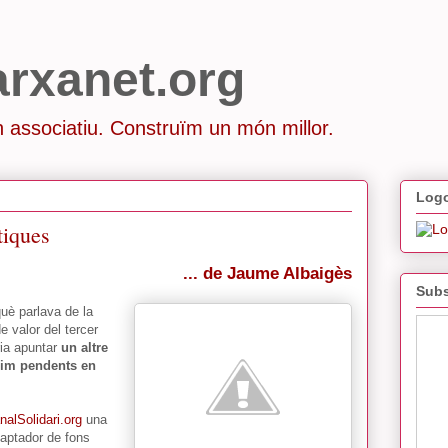
arxanet.org
 associatiu. Construïm un món millor.
Logo
iques
... de Jaume Albaigès
Subs
uè parlava de la
e valor del tercer
ria apuntar
un altre
nim pendents en
nalSolidari.org
una
captador de fons