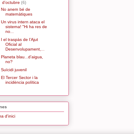
▼
d’octubre
(6)
No anem bé de
matemàtiques
Un virus intern ataca el
sistema! "Hi ha res de
no...
I el traspàs de l’Ajut
Oficial al
Desenvolupament,...
Planeta blau...d’aigua,
no?
Suïcidi juvenil
El Tercer Sector i la
incidència política
nes
a d'inici