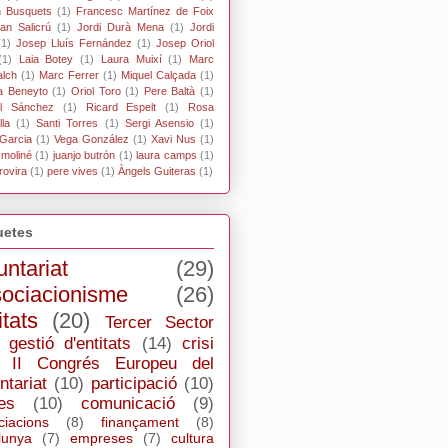
n Busquets
(1)
Francesc Martínez de Foix
an Salicrú
(1)
Jordi Durà Mena
(1)
Jordi
(1)
Josep Lluís Fernández
(1)
Josep Oriol
(1)
Laia Botey
(1)
Laura Muixí
(1)
Marc
alch
(1)
Marc Ferrer
(1)
Miquel Calçada
(1)
a Beneyto
(1)
Oriol Toro
(1)
Pere Baltà
(1)
l Sánchez
(1)
Ricard Espelt
(1)
Rosa
la
(1)
Santi Torres
(1)
Sergi Asensio
(1)
Garcia
(1)
Vega González
(1)
Xavi Nus
(1)
 moliné
(1)
juanjo butrón
(1)
laura camps
(1)
rovira
(1)
pere vives
(1)
Àngels Guiteras
(1)
uetes
untariat
(29)
ociacionisme
(26)
itats
(20)
Tercer Sector
gestió d'entitats
(14)
crisi
II Congrés Europeu del
ntariat
(10)
participació
(10)
es
(10)
comunicació
(9)
ciacions
(8)
finançament
(8)
lunya
(7)
empreses
(7)
cultura