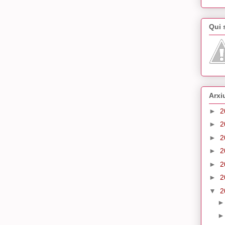
Qui
Arxi
►
2
►
2
►
2
►
2
►
2
►
2
▼
2