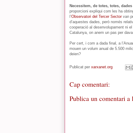
Necessitem, de totes, totes, dade
proporcioni expliqui com les ha obtin
l’
Observatori del Tercer Sector
van pr
d’aquestes dades, però només relative
cooperació al desenvolupament ni el m
Catalunya, on anem un pas per davant
Per cert, i com a dada final, a l’Anua
mouen un volum anual de 5.500 milion
deien?
Publicat per
xarxanet.org
Cap comentari:
Publica un comentari a l