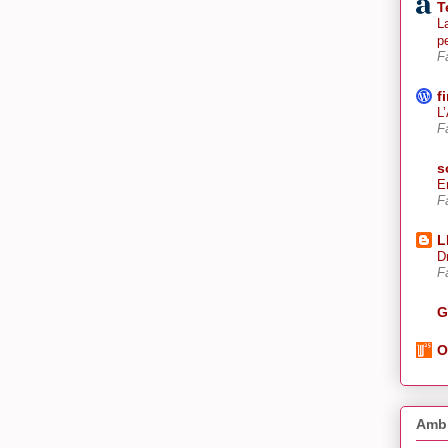
T
La
p
F
f
L
F
s
E
F
L
D
F
G
O
Amb 