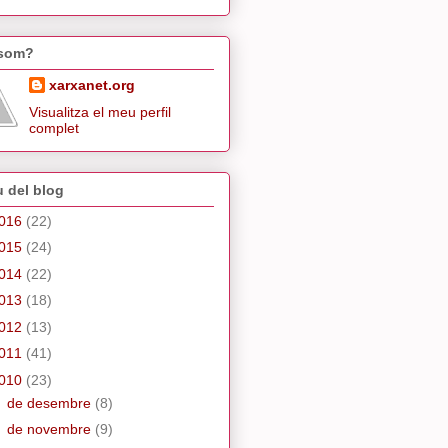
 som?
xarxanet.org
Visualitza el meu perfil
complet
u del blog
016
(22)
015
(24)
014
(22)
013
(18)
012
(13)
011
(41)
010
(23)
►
de desembre
(8)
►
de novembre
(9)