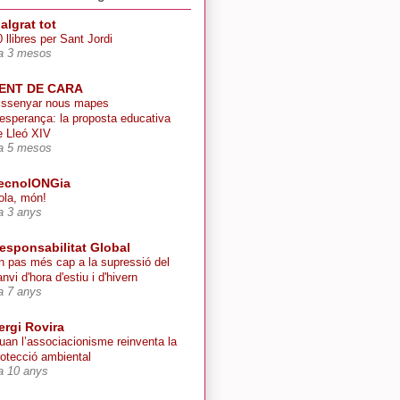
algrat tot
 llibres per Sant Jordi
a 3 mesos
ENT DE CARA
issenyar nous mapes
’esperança: la proposta educativa
e Lleó XIV
a 5 mesos
ecnolONGia
ola, món!
a 3 anys
esponsabilitat Global
n pas més cap a la supressió del
nvi d'hora d'estiu i d'hivern
a 7 anys
ergi Rovira
uan l’associacionisme reinventa la
rotecció ambiental
a 10 anys