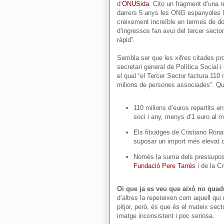
d’
ONUSida
. Cito un fragment d’una 
darrers 5 anys les ONG espanyoles 
creixement increïble en termes de do
d’ingressos fan avui del tercer sec
ràpid”.
Sembla ser que les xifres citades p
secretari general de Política Social 
el qual “el Tercer Sector factura 110 m
milions de persones associades”. Qu
110 milions d’euros repartits e
soci i any, menys d’1 euro al m
Els fitxatges de Cristiano Ron
suposar un import més elevat qu
Només la suma dels pressupos
Fundació Pere Tarrés
i de la C
Oi que ja es veu que això no quad
d’altres la repeteixen com aquell qui 
pitjor, però, és que és el mateix sec
imatge inconsistent i poc seriosa.