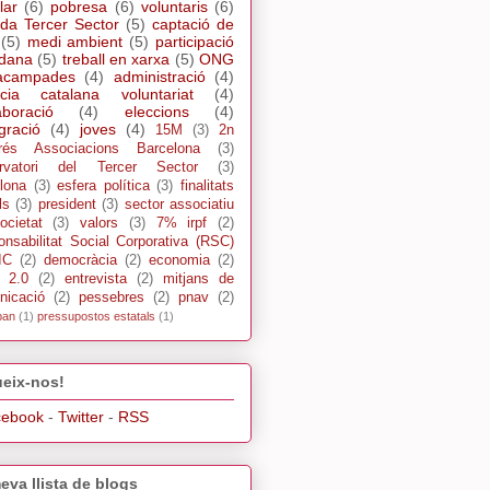
lar
(6)
pobresa
(6)
voluntaris
(6)
da Tercer Sector
(5)
captació de
(5)
medi ambient
(5)
participació
adana
(5)
treball en xarxa
(5)
ONG
acampades
(4)
administració
(4)
cia catalana voluntariat
(4)
aboració
(4)
eleccions
(4)
gració
(4)
joves
(4)
15M
(3)
2n
rés Associacions Barcelona
(3)
rvatori del Tercer Sector
(3)
lona
(3)
esfera política
(3)
finalitats
ls
(3)
president
(3)
sector associatiu
ocietat
(3)
valors
(3)
7% irpf
(2)
nsabilitat Social Corporativa (RSC)
IC
(2)
democràcia
(2)
economia
(2)
s 2.0
(2)
entrevista
(2)
mitjans de
nicació
(2)
pessebres
(2)
pnav
(2)
pan
(1)
pressupostos estatals
(1)
eix-nos!
cebook
-
Twitter
-
RSS
eva llista de blogs