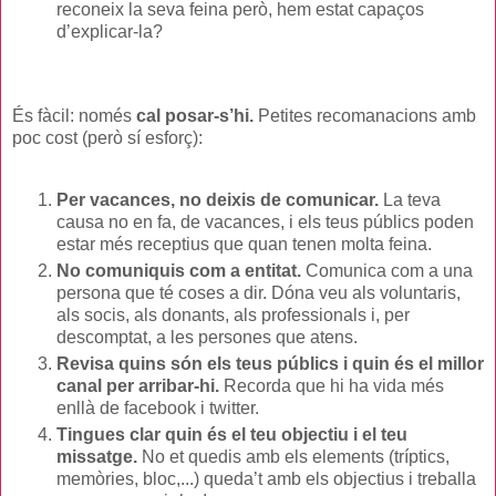
reconeix la seva feina però, hem estat capaços
d’explicar-la?
És fàcil: només
cal posar-s’hi.
Petites recomanacions amb
poc cost (però sí esforç):
Per vacances, no deixis de comunicar.
La teva
causa no en fa, de vacances, i els teus públics poden
estar més receptius que quan tenen molta feina.
No comuniquis com a entitat.
Comunica com a una
persona que té coses a dir. Dóna veu als voluntaris,
als socis, als donants, als professionals i, per
descomptat, a les persones que atens.
Revisa quins són els teus públics i quin és el millor
canal per arribar-hi.
Recorda que hi ha vida més
enllà de facebook i twitter.
Tingues clar quin és el teu objectiu i el teu
missatge.
No et quedis amb els elements (tríptics,
memòries, bloc,...) queda’t amb els objectius i treballa