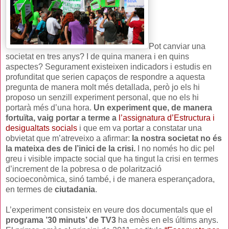
Pot canviar una
societat en tres anys? I de quina manera i en quins
aspectes? Segurament existeixen indicadors i estudis en
profunditat que serien capaços de respondre a aquesta
pregunta de manera molt més detallada, però jo els hi
proposo un senzill experiment personal, que no els hi
portarà més d’una hora.
Un experiment que, de manera
fortuïta, vaig portar a terme a
l’assignatura d’Estructura i
desigualtats socials
i que em va portar a constatar una
obvietat que m’atreveixo a afirmar:
la nostra societat no és
la mateixa des de l’inici de la crisi.
I no només ho dic pel
greu i visible impacte social que ha tingut la crisi en termes
d’increment de la pobresa o de polarització
socioeconòmica, sinó també, i de manera esperançadora,
en termes de
ciutadania
.
L’experiment consisteix en veure dos documentals que el
programa ’30 minuts’ de TV3
ha emès en els últims anys.