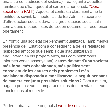
una altra contradicció del sistema) i reallotjant a aquelles
famílies que s’han quedat al carrer (l’anomenada
“Obra
social de la PAH”
). Aquest fet contrasta clarament amb la
lentitud o, sovint, la impotència de les Administracions o
d’altres actors socials davant la greu situació social, tal i
com alguns protagonistes del segon documental reconeixen
obertament.
En front d’una societat creixentment dualitzada i amb menys
presència de l’Estat com a conseqüència de les retallades
(aspectes ambdós que sembla que s’aguditzaran o
enquistaran en els propers anys, tal i com nombrosos
informes venen assenyalant),
estem davant d’una societat
més forta, més cohesionada, més políticament
conscient de les causes dels problemes i més
socialment disposada a mobilitzar-se i a seguir pensant
de manera conjunta possibles solucions?
Com a mínim,
paga la pena veure i comparar els dos documentals i treure
conclusions al respecte.
Podeu trobar l'article original al
web de social.cat
.