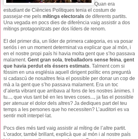
Quan era
estudiant de Ciències Polítiques tenia el costum de
passejar-me pels
mítings electorals
de diferents partits.
Una vegada en pocs dies de diferència vaig assistir a dos
mítings protagonitzats per dos líders de renom.
El del primer dia, un líder de primera categoria, es va posar
seriós i en un moment determinat va explicar que al món, i
en el nostre propi país hi havia molta gent que s’ho passava
malament.
Gent gran sola
,
treballadors sense feina
,
gent
que havia perdut els éssers estimats
. Talment com si
fóssim en una església aquell dirigent polític ens preguntà
si cadascú de nosaltres feia el possible per donar un cop de
mà a la gent que s’ho passava malament. Era un toc
d’alerta vibrant que arribava al fons de les nostres ànimes. I
tu..., que vius tant bé en les teves coses..., ja fas el possible
per atenuar el dolor dels altres? Ja dediques part del teu
temps a les persones que ho necessiten? L’auditori es va
sentir molt interpel·lat.
Pocs dies més tard vaig assistir al míting de l’altre partit.
L’orador, també brillant, explicà que al món i al nostre país