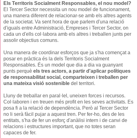
Els Territoris Socialment Responsables, el nou model?
El Tercer Sector necessita un nou model de funcionament,
una manera diferent de relacionar-se amb els altres agents
de la societat. Va sent hora de que parlem d'una relació
d'iguals entre Administració, Empreses i Tercer Sector, on
cada un d'ells col·labora amb els altres i treballen junts per
assolir objectius comuns.
Una manera de coordinar esforços que ja s'ha començat a
posar en pràctica és la dels Territoris Socialment
Responsables. És un model que dia a dia va guanyant
punts perquè
els tres actors, a partir d'aplicar polítiques
de responsabilitat social, comparteixen i treballen per
una mateixa visió sostenible
del territori.
Lluny de treballar en paral·lel, uneixen forces i recursos.
Col·laboren i en treuen més profit en les seves activitats. Es
posa fi a la relació de dependència. Però al Tercer Sector
no li serà fàcil pujar a aquest tren. Per fer-ho, des de les
entitats, s'ha de fer un esforç d'anàlisi intern i de canvi de
relacions i estructures important, que no totes seran
capaces de fer.