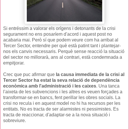
Si entréssim a valorar els orígens i detonants de la crisi
segurament no ens posaríem d'acord i aquest post no
acabaria mai. Però sí que podem veure com ha arribat al
Tercer Sector, entendre per què està patint tant i plantejar-
nos els canvis necessaris. Perquè sense reacció la situació
del sector no millorarà, ans al contrari, està condemnada a
empitjorar.
Crec que puc afirmar que
la causa immediata de la crisi al
Tercer Sector ha estat la seva relació de dependència
econòmica amb l'administració i les caixes
. Una tanca
l'aixeta de les subvencions i les altres es veuen forçades a
transformar-se en bancs, fent perillar les obres socials. La
crisi no recula i en aquest model no hi ha recursos per les
entitats. No es tracta de ser alarmistes ni pessimistes. Es
tracta de reaccionar, d'adaptar-se a la nova situació i
sobreviure.