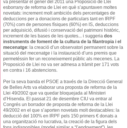
va presentar el gener del 2011 una Proposició de Llei
esborrany de reforma de Llei en què s’apuntaven moltes
novetats: increment molt ambiciós dels percentatges de
deduccions per a donacions de particulars tant en IRPF
(70%) com de persones físiques (60%) en IS, deduccions
per adquisició, difusió i conservació del patrimoni històric,
increment de les bases de les quotes... i suggeria
dos
instruments de foment de la cultura de la filantropia i el
mecenatge
: la creació d’un observatori permanent sobre la
situació del mecenatge i la instauració d’uns premis que
permetéssin fer un reconeixement públic als mecenes. La
Proposició de Llei no va ser admesa a tràmit per 171 vots
en contra i 16 abstencions.
Per la seva banda el PSOE a través de la Direcció General
de Belles Arts va elaborar una proposta de reforma de la
Llei 49/2002 que va quedar bloquejada al Ministeri
d’Hisenda. El passat 21 de desembre CIU va entrar al
Congrés un borrador de proposta de reforma de la Llei
49/2002 en el que s’aporten novetats molt destacables: la
deducció del 100% en IRPF pels 150 primers € donats a
una organització no lucrativa, la creació de la figura dels
fons indisponibles (model similar a “l’endowment”), les