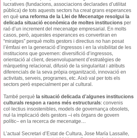
lucratives (fundacions, associacions declarades d’utilitat
pública) de tots aquests sectors ha creat grans esperances
en què
una reforma de la Llei de Mecenatge resolgui la
delicada situació econòmica de moltes institucions
per
raó d’un increment del mecenatge empresarial. En molts
casos, però, aquestes esperances es convertiran en
“miratges” perquè molts gestors i directius no han posat
l’èmfasi en la generació d’ingressos i en la visibilitat de les
institucions que governen: diversifició d’ingressos,
orientació al client, desenvolupament d’estratègies de
màrqueting relacional, difusió de la singularitat i atributs
diferencials de la seva pròpia organització, innovació en
activitats, serveis, programes, etc. Això val per tots els
sectors però especialment per al cultural.
També perquè
la situació delicada d’algunes institucions
culturals respon a raons més estructurals
: convenis
col·lectius insostenibles, models de governança obsolets,
nul·la implicació dels gestors –i els òrgans de govern
polític– en la recerca de mecenatge…
L’actual Secretari d’Estat de Cultura, Jose María Lassalle,