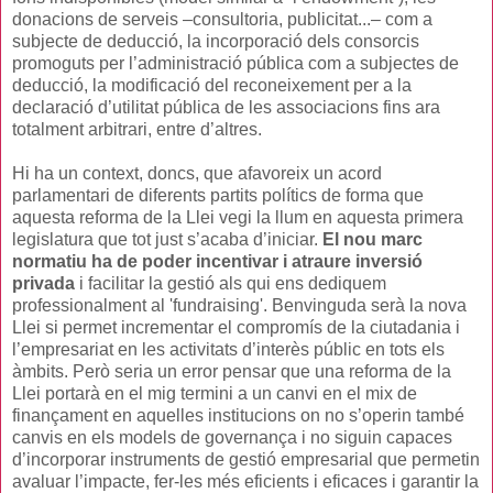
donacions de serveis –consultoria, publicitat...– com a
subjecte de deducció, la incorporació dels consorcis
promoguts per l’administració pública com a subjectes de
deducció, la modificació del reconeixement per a la
declaració d’utilitat pública de les associacions fins ara
totalment arbitrari, entre d’altres.
Hi ha un context, doncs, que afavoreix un acord
parlamentari de diferents partits polítics de forma que
aquesta reforma de la Llei vegi la llum en aquesta primera
legislatura que tot just s’acaba d’iniciar.
El nou marc
normatiu ha de poder incentivar i atraure inversió
privada
i facilitar la gestió als qui ens dediquem
professionalment al 'fundraising'. Benvinguda serà la nova
Llei si permet incrementar el compromís de la ciutadania i
l’empresariat en les activitats d’interès públic en tots els
àmbits. Però seria un error pensar que una reforma de la
Llei portarà en el mig termini a un canvi en el mix de
finançament en aquelles institucions on no s’operin també
canvis en els models de governança i no siguin capaces
d’incorporar instruments de gestió empresarial que permetin
avaluar l’impacte, fer-les més eficients i eficaces i garantir la