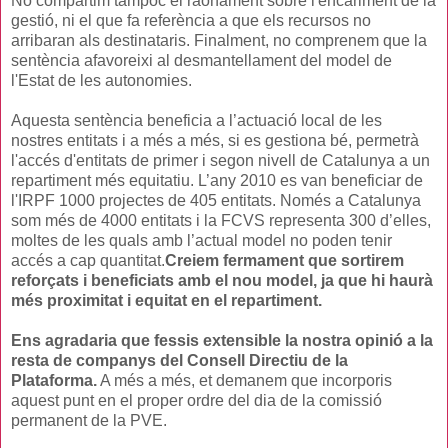
No compartim tampoc el raonament sobre l'encariment de la
gestió, ni el que fa referència a que els recursos no
arribaran als destinataris. Finalment, no comprenem que la
sentència afavoreixi al desmantellament del model de
l'Estat de les autonomies.
Aquesta sentència beneficia a l’actuació local de les
nostres entitats i a més a més, si es gestiona bé, permetrà
l'accés d'entitats de primer i segon nivell de Catalunya a un
repartiment més equitatiu. L’any 2010 es van beneficiar de
l'IRPF 1000 projectes de 405 entitats. Només a Catalunya
som més de 4000 entitats i la FCVS representa 300 d’elles,
moltes de les quals amb l’actual model no poden tenir
accés a cap quantitat.
Creiem fermament que sortirem
reforçats i beneficiats amb el nou model, ja que hi haurà
més proximitat i equitat en el repartiment.
Ens agradaria que fessis extensible la nostra opinió a la
resta de companys del Consell Directiu de la
Plataforma.
A més a més, et demanem que incorporis
aquest punt en el proper ordre del dia de la comissió
permanent de la PVE.