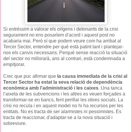
Si entréssim a valorar els orígens i detonants de la crisi
segurament no ens posaríem d'acord i aquest post no
acabaria mai. Però sí que podem veure com ha arribat al
Tercer Sector, entendre per què està patint tant i plantejar-
nos els canvis necessaris. Perquè sense reacció la situació
del sector no millorarà, ans al contrari, està condemnada a
empitjorar.
Crec que puc afirmar que
la causa immediata de la crisi al
Tercer Sector ha estat la seva relació de dependència
econòmica amb l'administració i les caixes
. Una tanca
l'aixeta de les subvencions i les altres es veuen forçades a
transformar-se en bancs, fent perillar les obres socials. La
crisi no recula i en aquest model no hi ha recursos per les
entitats. No es tracta de ser alarmistes ni pessimistes. Es
tracta de reaccionar, d'adaptar-se a la nova situació i
sobreviure.