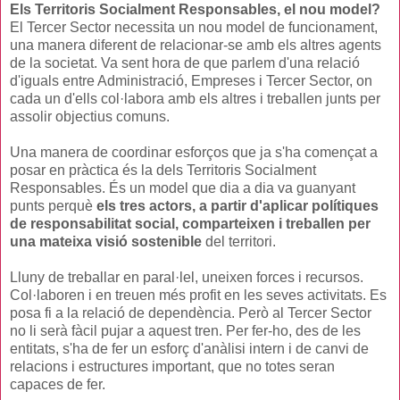
Els Territoris Socialment Responsables, el nou model?
El Tercer Sector necessita un nou model de funcionament,
una manera diferent de relacionar-se amb els altres agents
de la societat. Va sent hora de que parlem d'una relació
d'iguals entre Administració, Empreses i Tercer Sector, on
cada un d'ells col·labora amb els altres i treballen junts per
assolir objectius comuns.
Una manera de coordinar esforços que ja s'ha començat a
posar en pràctica és la dels Territoris Socialment
Responsables. És un model que dia a dia va guanyant
punts perquè
els tres actors, a partir d'aplicar polítiques
de responsabilitat social, comparteixen i treballen per
una mateixa visió sostenible
del territori.
Lluny de treballar en paral·lel, uneixen forces i recursos.
Col·laboren i en treuen més profit en les seves activitats. Es
posa fi a la relació de dependència. Però al Tercer Sector
no li serà fàcil pujar a aquest tren. Per fer-ho, des de les
entitats, s'ha de fer un esforç d'anàlisi intern i de canvi de
relacions i estructures important, que no totes seran
capaces de fer.