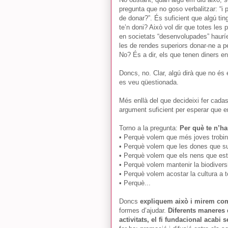
pregunta que no goso verbalitzar: “i 
de donar?”. És suficient que algú tin
te’n doni? Això vol dir que totes les
en societats “desenvolupades” haurí
les de rendes superiors donar-ne a p
No? És a dir, els que tenen diners e
Doncs, no. Clar, algú dirà que no és 
es veu qüestionada.
Més enllà del que decideixi fer cada
argument suficient per esperar que e
Torno a la pregunta:
Per què te n’h
•
Perquè volem que més joves trobin
•
Perquè volem que les dones que sur
•
Perquè volem que els nens que esta
•
Perquè volem mantenir la biodiversi
•
Perquè volem acostar la cultura a 
•
Perquè...
Doncs
expliquem això i mirem com
formes d’ajudar.
Diferents maneres 
activitats, el fi fundacional acabi s