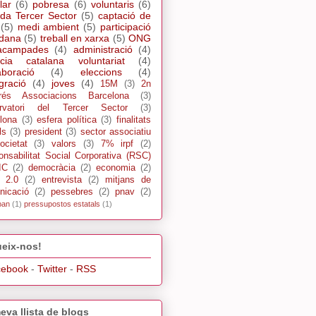
lar
(6)
pobresa
(6)
voluntaris
(6)
da Tercer Sector
(5)
captació de
(5)
medi ambient
(5)
participació
adana
(5)
treball en xarxa
(5)
ONG
acampades
(4)
administració
(4)
cia catalana voluntariat
(4)
aboració
(4)
eleccions
(4)
gració
(4)
joves
(4)
15M
(3)
2n
rés Associacions Barcelona
(3)
rvatori del Tercer Sector
(3)
lona
(3)
esfera política
(3)
finalitats
ls
(3)
president
(3)
sector associatiu
ocietat
(3)
valors
(3)
7% irpf
(2)
nsabilitat Social Corporativa (RSC)
IC
(2)
democràcia
(2)
economia
(2)
s 2.0
(2)
entrevista
(2)
mitjans de
nicació
(2)
pessebres
(2)
pnav
(2)
pan
(1)
pressupostos estatals
(1)
eix-nos!
cebook
-
Twitter
-
RSS
eva llista de blogs