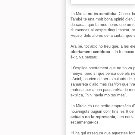
La Mireia
no és xenòfoba
. Coneix b
També té una molt bona opinió d’en J
de casa i que fa més hores que un rel
diumenges al vespre tingui tancat, pe
Repsol dels afores de la ciutat, que 
Ara bé, tot això no treu que, a les e
obertament xenòfoba
. I la formaci
èxit, va pensar.
I t’explica obertament que no ho va p
menys, però sí que pensa que els nens
l’Aniol, haurien de ser expulsats del 
samarreta d’allò més
fashion
que “va 
material per a una passarel•la de mo
explica, “n’hi havia moltes més”.
La Mireia és una petita empresària d
nouvinguts puguin obrir fins les 9 de
actuals no la representa
, i en canv
escarmentar-los.
Hi ha qui assegura que aquestes forma