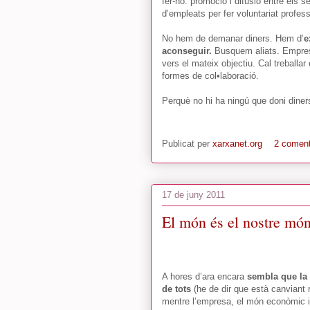
fer-ho: promoció i difusió entre els
d’empleats per fer voluntariat profess
No hem de demanar diners. Hem d’
e
aconseguir.
Busquem aliats. Empreses
vers el mateix objectiu. Cal treballar
formes de col•laboració.
Perquè no hi ha ningú que doni diner
Publicat per
xarxanet.org
2 coment
17 de juny 2011
El món és el nostre món
A hores d’ara encara
sembla que la 
de tots
(he de dir que està canviant 
mentre l’empresa, el món econòmic i 