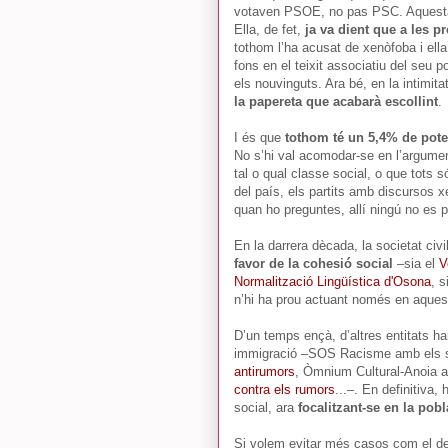
votaven PSOE, no pas PSC. Aquesta in
Ella, de fet,
ja va dient que a les p
tothom l’ha acusat de xenòfoba i ell
fons en el teixit associatiu del seu p
els nouvinguts. Ara bé, en la intimit
la papereta que acabarà escollint
.
I és que
tothom té un 5,4% de pote
No s’hi val acomodar-se en l’argument
tal o qual classe social, o que tots
del país, els partits amb discursos x
quan ho preguntes, allí ningú no es 
En la darrera dècada, la societat civ
favor de la cohesió social
–sia el
V
Normalització Lingüística d'Osona
, s
n’hi ha prou actuant només en aquest
D’un temps ençà, d’altres entitats ha
immigració –SOS Racisme amb els
antirumors
, Òmnium Cultural-Anoia
contra els rumors
...–. En definitiva,
social, ara
focalitzant-se en la pob
Si volem evitar més casos com el de