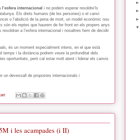
 l’esfera internacional
i no podem esperar resoldre’ls
talunya. Els drets humans (de les persones) o el canvi
nancer o l’abolició de la pena de mort, un model econòmic nou
ts són els reptes que haurem de fer front en els propers anys
 resoldran a l’esfera internacional i nosaltres hem de decidir
nals, és un moment especialment intens, en el que està
 temps i la distància podrem veure la profunditat dels
tes oportunitats, però cal estar molt atent i liderar els canvis
ser un devessall de propostes internacionals i
ari:
5M i les acampades (i II)