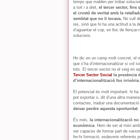
temps que malden per trobar solucio
a tort i a dret,
el tercer sector, fins
el crostó de veritat amb la retallad
semblat que no li tocava.
No vull di
res, sinó que hi ha una actitud a la d
d’aguantar el cop, en lloc de llençar
solucions.
Ho dic en un camp molt concret, el m
que s’ha d’internacionalitzar si vol s
tots. El tercer sector no el veig en 
Tercer Sector Social
la presència d
d’internacionalització fos irrisòria
El potencial és molt important: hi ha
pot exportar o, dit d’una altra manera
contactes, traduir una documentació 
deixar perdre aquesta oportunitat
.
És més,
la internacionalització 
econòmica
. Hem de ser al món amb
ser capaces de formar part de xarxes i
fer-hi formació, esdevenir referents pe