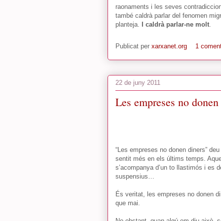
raonaments i les seves contradiccions.
també caldrà parlar del fenomen migra
planteja.
I caldrà parlar-ne molt
.
Publicat per
xarxanet.org
1 coment
22 de juny 2011
Les empreses no donen 
“Les empreses no donen diners” deu 
sentit més en els últims temps. Aque
s’acompanya d’un to llastimós i es d
suspensius…
És veritat, les empreses no donen di
que mai.
No obstant, quan algú em diu això, 