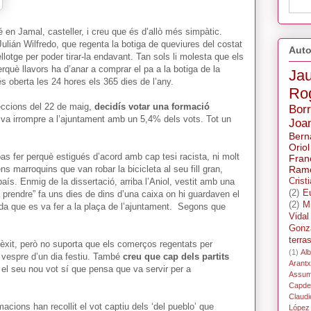
é en Jamal, casteller, i creu que és d’allò més simpàtic.
ulián Wilfredo, que regenta la botiga de queviures del costat
Auto
lotge per poder tirar-la endavant. Tan sols li molesta que els
rquè llavors ha d’anar a comprar el pa a la botiga de la
Ja
és oberta les 24 hores els 365 dies de l’any.
Ro
leccions del 22 de maig,
decidís votar una formació
Bor
ó va irrompre a l’ajuntament amb un 5,4% dels vots. Tot un
Joa
Bern
Oriol
as fer perquè estigués d’acord amb cap tesi racista, ni molt
Fran
 marroquins que van robar la bicicleta al seu fill gran,
Ramo
país. Enmig de la dissertació, arriba l’Aniol, vestit amb una
Crist
(2)
E
prendre” fa uns dies de dins d’una caixa on hi guardaven el
(2)
M
da que es va fer a la plaça de l’ajuntament. Segons que
Vidal
Gonz
terra
’èxit, però no suporta que els comerços regentats per
(1)
Alb
l vespre d’un dia festiu. També
creu que cap dels partits
Arant
i el seu nou vot sí que pensa que va servir per a
Assum
Capdev
Claudi
cions han recollit el vot captiu dels ‘del pueblo’ que
López