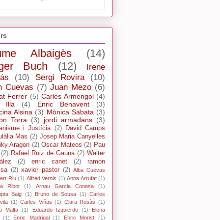
rs
ume Albaigès
(14)
ger Buch
(12)
Irene
ràs
(10)
Sergi Rovira
(10)
n Cuevas
(7)
Juan Mezo
(6)
at Ferrer
(5)
Carles Armengol
(4)
 Illa
(4)
Enric Benavent
(3)
cina Alsina
(3)
Mònica Sabata
(3)
n Torra
(3)
jordi armadans
(3)
ianisme i Justícia
(2)
David Camps
ulàlia Mas
(2)
Josep Maria Canyelles
iky Aragon
(2)
Oscar Mateos
(2)
Pau
(2)
Rafael Ruiz de Gauna
(2)
Walter
ález
(2)
enric canet
(2)
ramon
ssa
(2)
xavier pastor
(2)
Alba Cuevas
ert Riu
(1)
Alfred Vernis
(1)
Anna Arrufat
(1)
xa Ribot
(1)
Arnau Garcia Conesa
(1)
pta Baig
(1)
Bruno de Sousa
(1)
Carles
ila
(1)
Carles Viñas
(1)
Clara Rosàs
(1)
o Malta
(1)
Eduardo Izquierdo
(1)
Elena
(1)
Enric Madrigal
(1)
Enric Morist
(1)