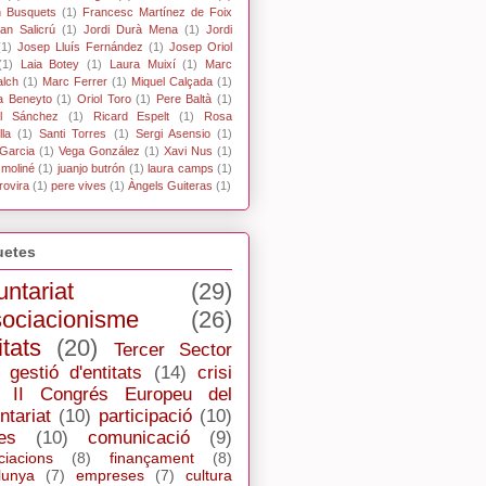
n Busquets
(1)
Francesc Martínez de Foix
an Salicrú
(1)
Jordi Durà Mena
(1)
Jordi
(1)
Josep Lluís Fernández
(1)
Josep Oriol
(1)
Laia Botey
(1)
Laura Muixí
(1)
Marc
alch
(1)
Marc Ferrer
(1)
Miquel Calçada
(1)
a Beneyto
(1)
Oriol Toro
(1)
Pere Baltà
(1)
l Sánchez
(1)
Ricard Espelt
(1)
Rosa
la
(1)
Santi Torres
(1)
Sergi Asensio
(1)
Garcia
(1)
Vega González
(1)
Xavi Nus
(1)
 moliné
(1)
juanjo butrón
(1)
laura camps
(1)
rovira
(1)
pere vives
(1)
Àngels Guiteras
(1)
uetes
untariat
(29)
ociacionisme
(26)
itats
(20)
Tercer Sector
gestió d'entitats
(14)
crisi
II Congrés Europeu del
ntariat
(10)
participació
(10)
es
(10)
comunicació
(9)
ciacions
(8)
finançament
(8)
lunya
(7)
empreses
(7)
cultura