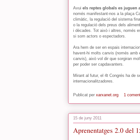
Avui
els reptes globals es juguen a
només manifestant-nos a la plaça Ca
climàtic, la regulació del sistema fi
o la regulació dels preus dels alimen
i dècades. Tot això i altres, només es
si som actors o espectadors.
Ara hem de ser en espais internacio
havent-hi molts canvis (només amb el
canvis), això vol dir que sorgiran mol
per poder ser capdavanters.
Mirant al futur, el 4t Congrés ha de 
internacionalitzadores.
Publicat per
xarxanet.org
1 coment
15 de juny 2011
Aprenentatges 2.0 del 1