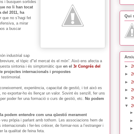
ns i busquen sortides
 que no li han tocat
a del 2011, ha
Qui
r que no s’hagi fet
efensiva, a mirar
-nos a buscar
ón industrial sap
Arxi
obreviure, el tòpic d'“el mercat és el món”. Això ens afecta a
►
2
aquesta sintonia i és simptomàtic que
en el
3r Congrés del
e projectes internacionals i propostes
►
2
, testimonial.
►
2
 coneixement, experiència, capacitat de gestió, i tot això es
►
2
, no exportar-ho és llençar un valor. Sovint és senzill, fer uns
►
2
per poder fer una formació o curs de gestió, etc.
No podem
▼
2
no la podem entendre com una qüestió merament
 veu pròpia i parlant amb tothom. Les associacions hem de
nternacionals i fer-les créixer, de formar-nos a l’estranger i
r la qualitat de feina feta.