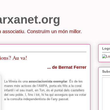
arxanet.org
 associatiu. Construïm un món millor.
Logo
ions? Au va!
... de Bernat Ferrer
Subs
La Mireia és una
associacionista exemplar
. És de les
mares més actives de l’AMPA, porta els fills a la coral
infantil i el seu marit, en Ton, és el puntal dels castellers
del seu poble. I, fins i tot, hi ha qui assegura que va votar
a la consulta independentista de l’any passat.