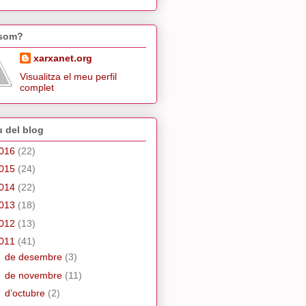
 som?
xarxanet.org
Visualitza el meu perfil
complet
u del blog
016
(22)
015
(24)
014
(22)
013
(18)
012
(13)
011
(41)
►
de desembre
(3)
►
de novembre
(11)
►
d’octubre
(2)