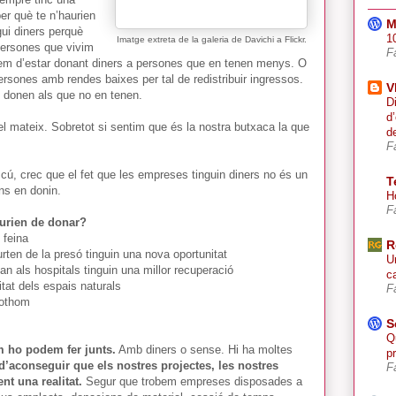
per què te n’haurien
M
gui diners perquè
10
Imatge extreta de la galeria de Davichi a Flickr.
 persones que vivim
F
em d’estar donant diners a persones que en tenen menys. O
ersones amb rendes baixes per tal de redistribuir ingressos.
V
n donen als que no en tenen.
D
d
el mateix. Sobretot si sentim que és la nostra butxaca la que
d
F
scú, crec que el fet que les empreses tinguin diners no és un
T
ns en donin.
H
F
aurien de donar?
 feina
R
ten de la presó tinguin una nova oportunitat
U
n als hospitals tinguin una millor recuperació
ca
tat dels espais naturals
F
tothom
S
Q
 ho podem fer junts.
Amb diners o sense. Hi ha moltes
p
d’aconseguir que els nostres projectes, les nostres
F
ent una realitat.
Segur que trobem empreses disposades a