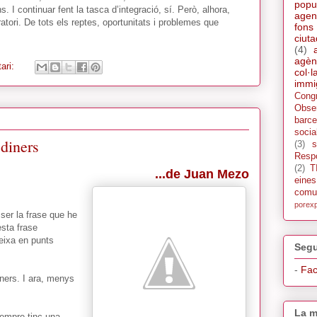
popu
 I continuar fent la tasca d’integració, sí. Però, alhora,
agen
tori. De tots els reptes, oportunitats i problemes que
fons
ciut
(4)
agèn
ari:
col·l
immi
Cong
Obse
barce
socia
diners
(3)
s
Respo
(2)
T
...de Juan Mezo
eine
comu
porex
ser la frase que he
sta frase
eixa en punts
Segu
-
Fa
ners. I ara, menys
La m
sempre tinc una