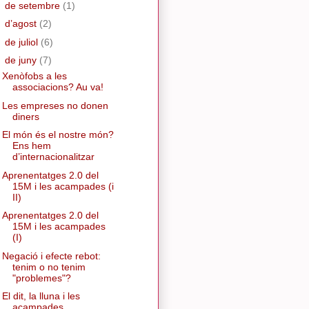
►
de setembre
(1)
►
d’agost
(2)
►
de juliol
(6)
▼
de juny
(7)
Xenòfobs a les
associacions? Au va!
Les empreses no donen
diners
El món és el nostre món?
Ens hem
d’internacionalitzar
Aprenentatges 2.0 del
15M i les acampades (i
II)
Aprenentatges 2.0 del
15M i les acampades
(I)
Negació i efecte rebot:
tenim o no tenim
"problemes"?
El dit, la lluna i les
acampades