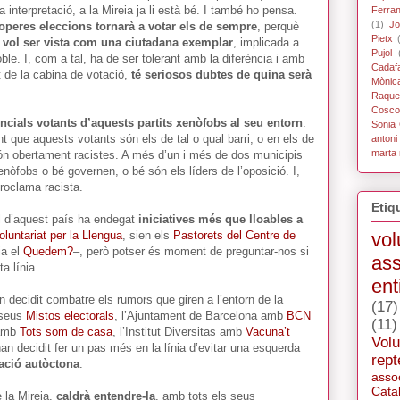
terpretació, a la Mireia ja li està bé. I també ho pensa.
Ferra
(1)
Jo
roperes eleccions tornarà a votar els de sempre
, perquè
Pietx
a
vol ser vista com una ciutadana exemplar
, implicada a
Pujol
oble. I, com a tal, ha de ser tolerant amb la diferència i amb
Cadaf
at de la cabina de votació,
té seriosos dubtes de quina serà
Mònic
Raque
Coscol
ncials votants d’aquests partits xenòfobs al seu entorn
.
Sonia 
 que aquests votants són els de tal o qual barri, o en els de
antoni
marta 
 són obertament racistes. A més d’un i més de dos municipis
enòfobs o bé governen, o bé són els líders de l’oposició. I,
proclama racista.
Etiq
il d’aquest país ha endegat
iniciatives més que lloables a
vol
oluntariat per la Llengua
, sien els
Pastorets del Centre de
ia el
Quedem?
–, però potser és moment de preguntar-nos si
ass
a línia.
ent
n decidit combatre els rumors que giren a l’entorn de la
(17)
 seus
Mistos electorals
, l’Ajuntament de Barcelona amb
BCN
(11)
 amb
Tots som de casa
, l’Institut Diversitas amb
Vacuna’t
Volu
 han decidit fer un pas més en la línia d’evitar una esquerda
rept
lació autòctona
.
asso
Cata
 la Mireia,
caldrà entendre-la
, amb tots els seus