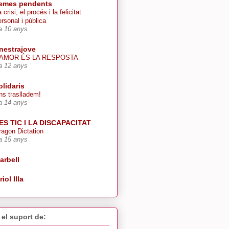
emes pendents
 crisi, el procés i la felicitat
ersonal i pública
a 10 anys
inestrajove
’AMOR ÉS LA RESPOSTA
a 12 anys
olidaris
ns traslladem!
a 14 anys
ES TIC I LA DISCAPACITAT
ragon Dictation
a 15 anys
arbell
riol Illa
el suport de: