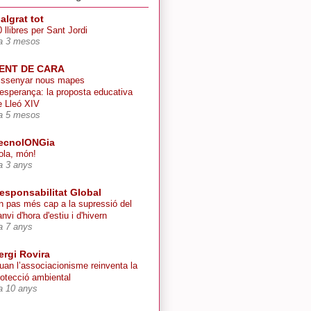
algrat tot
 llibres per Sant Jordi
a 3 mesos
ENT DE CARA
issenyar nous mapes
’esperança: la proposta educativa
e Lleó XIV
a 5 mesos
ecnolONGia
ola, món!
a 3 anys
esponsabilitat Global
n pas més cap a la supressió del
nvi d'hora d'estiu i d'hivern
a 7 anys
ergi Rovira
uan l’associacionisme reinventa la
rotecció ambiental
a 10 anys