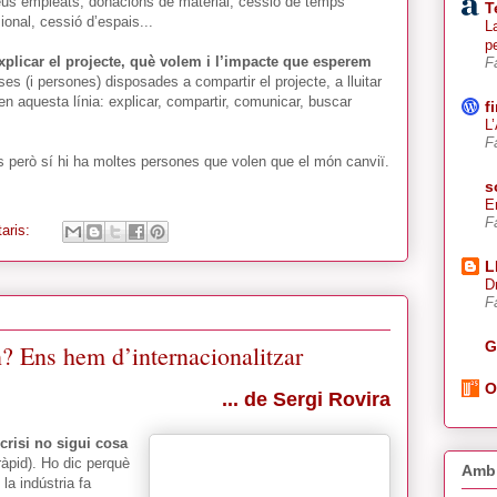
 seus empleats, donacions de material, cessió de temps
T
ional, cessió d’espais...
La
p
xplicar el projecte, què volem i l’impacte que esperem
F
 (i persones) disposades a compartir el projecte, a lluitar
 en aquesta línia: explicar, compartir, comunicar, buscar
f
L
F
s però sí hi ha moltes persones que volen que el món canviï.
s
E
F
aris:
L
D
F
G
? Ens hem d’internacionalitzar
O
... de Sergi Rovira
crisi no sigui cosa
ràpid). Ho dic perquè
Amb 
la indústria fa