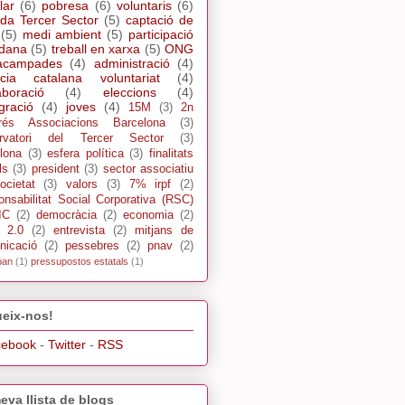
lar
(6)
pobresa
(6)
voluntaris
(6)
da Tercer Sector
(5)
captació de
(5)
medi ambient
(5)
participació
adana
(5)
treball en xarxa
(5)
ONG
acampades
(4)
administració
(4)
cia catalana voluntariat
(4)
aboració
(4)
eleccions
(4)
gració
(4)
joves
(4)
15M
(3)
2n
rés Associacions Barcelona
(3)
rvatori del Tercer Sector
(3)
lona
(3)
esfera política
(3)
finalitats
ls
(3)
president
(3)
sector associatiu
ocietat
(3)
valors
(3)
7% irpf
(2)
nsabilitat Social Corporativa (RSC)
IC
(2)
democràcia
(2)
economia
(2)
s 2.0
(2)
entrevista
(2)
mitjans de
nicació
(2)
pessebres
(2)
pnav
(2)
pan
(1)
pressupostos estatals
(1)
eix-nos!
cebook
-
Twitter
-
RSS
eva llista de blogs