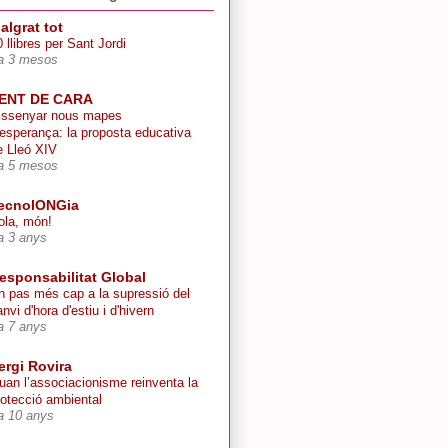
algrat tot
 llibres per Sant Jordi
a 3 mesos
ENT DE CARA
issenyar nous mapes
’esperança: la proposta educativa
e Lleó XIV
a 5 mesos
ecnolONGia
ola, món!
a 3 anys
esponsabilitat Global
n pas més cap a la supressió del
nvi d'hora d'estiu i d'hivern
a 7 anys
ergi Rovira
uan l’associacionisme reinventa la
rotecció ambiental
a 10 anys