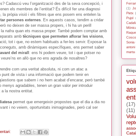
? Cadascú veu l’organització des de la seva concepció, i
Ferra
(1)
Jo
tenen els membres de l’entitat? És difícil fer una diagnosi
Pietx
 la pròpia visió i els filtres que ens posem ens entelen la
Pujol
tar persones externes
. En aquests casos, tendim a cridar
Cadaf
erò no deixen de ser massa propers, i hi ha un perill
Mònic
dit a la nafra quan ets massa proper. També podem comptar amb
Raque
preparats amb
tècniques que permeten aflorar les visions
,
Coscol
ió, tot i que, no estem habituats a fer-les servir. Exposar la
Sonia 
esconeguts, amb dinàmiques específiques, ens permet saber
antoni
marta 
avant del mirall
: ens hi podem veure, tot i que potser no
 veure’ns en allò que no ens agrada de nosaltres?
rendre com una veritat absoluta, ni com un atac a
Etiq
n punt de vista i una informació que podem tenir en
vol
qüestions que sabem i no hem acabat d’encarar, però també
o menys agradables, tenen un gran valor per introduir
ass
 a la nostra entitat.
ent
diatesa
permet que emergeixin propostes que el dia a dia no
(17)
vant i no veiem, oportunitats inimaginades, però cal ser
(11)
Volu
rept
asso
entari:
Cata