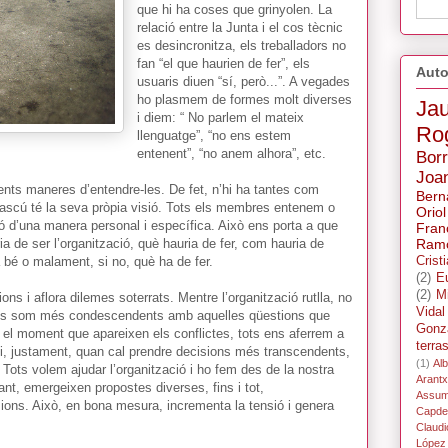
que hi ha coses que grinyolen. La
relació entre la Junta i el cos tècnic
es desincronitza, els treballadors no
fan “el que haurien de fer”, els
Auto
usuaris diuen “sí, però...”. A vegades
ho plasmem de formes molt diverses
Ja
i diem: “ No parlem el mateix
Ro
llenguatge”, “no ens estem
entenent”, “no anem alhora”, etc.
Bor
Joa
rents maneres d’entendre-les. De fet, n’hi ha tantes com
Bern
adascú té la seva pròpia visió. Tots els membres entenem o
Oriol
ió d’una manera personal i específica. Això ens porta a que
Fran
 de ser l’organització, què hauria de fer, com hauria de
Ramo
fa bé o malament, si no, què ha de fer.
Crist
(2)
E
(2)
M
ns i aflora dilemes soterrats. Mentre l’organització rutlla, no
Vidal
ots som més condescendents amb aquelles qüestions que
Gonz
n el moment que apareixen els conflictes, tots ens aferrem a
terra
ó i, justament, quan cal prendre decisions més transcendents,
(1)
Alb
ots volem ajudar l’organització i ho fem des de la nostra
Arant
tant, emergeixen propostes diverses, fins i tot,
Assum
isions. Això, en bona mesura, incrementa la tensió i genera
Capdev
Claudi
López