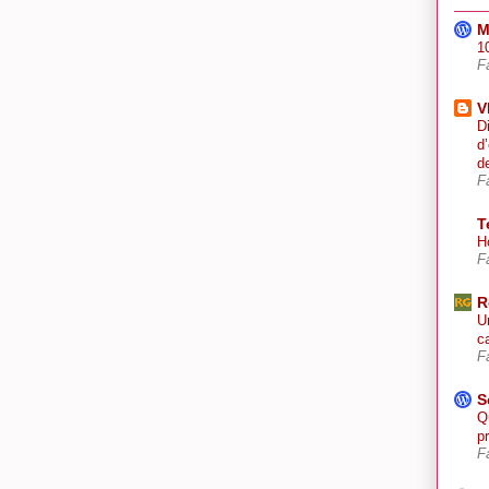
M
10
F
V
D
d
d
F
T
H
F
R
U
ca
F
S
Q
p
F