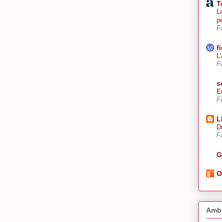
T
La
p
F
f
L
F
s
E
F
L
D
F
G
O
Amb 