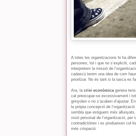
A totes les organitzacions hi ha dife
persones; tot i que no s’expliciti, c
interpretem la missió de l’organitzac
cadascú tenim una idea de com hauria
prioritzar. No és tant si la tasca es 
Ara, la
crisi econòmica
genera tensio
cal preocupar-se excessivament i t
grinyolen o no s’acaben d’ajustar. E
la pròpia concepció de l’organitzaci
sembla que estiguem més allunyats. T
visió personal de l’organització, per 
contradictòries i es produeixen col·l
més crispació.