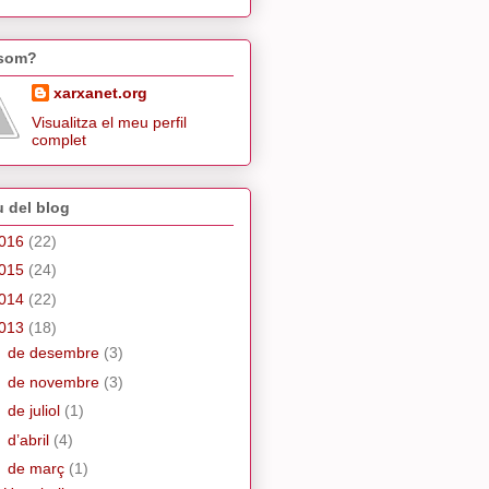
 som?
xarxanet.org
Visualitza el meu perfil
complet
u del blog
016
(22)
015
(24)
014
(22)
013
(18)
►
de desembre
(3)
►
de novembre
(3)
►
de juliol
(1)
►
d’abril
(4)
▼
de març
(1)