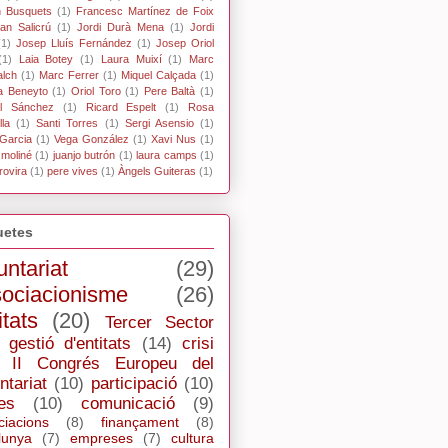
n Busquets
(1)
Francesc Martínez de Foix
an Salicrú
(1)
Jordi Durà Mena
(1)
Jordi
(1)
Josep Lluís Fernández
(1)
Josep Oriol
(1)
Laia Botey
(1)
Laura Muixí
(1)
Marc
alch
(1)
Marc Ferrer
(1)
Miquel Calçada
(1)
a Beneyto
(1)
Oriol Toro
(1)
Pere Baltà
(1)
l Sánchez
(1)
Ricard Espelt
(1)
Rosa
la
(1)
Santi Torres
(1)
Sergi Asensio
(1)
Garcia
(1)
Vega González
(1)
Xavi Nus
(1)
 moliné
(1)
juanjo butrón
(1)
laura camps
(1)
rovira
(1)
pere vives
(1)
Àngels Guiteras
(1)
uetes
untariat
(29)
ociacionisme
(26)
itats
(20)
Tercer Sector
gestió d'entitats
(14)
crisi
II Congrés Europeu del
ntariat
(10)
participació
(10)
es
(10)
comunicació
(9)
ciacions
(8)
finançament
(8)
lunya
(7)
empreses
(7)
cultura