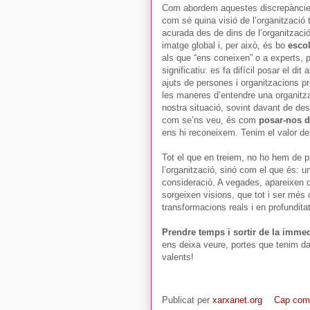
Com abordem aquestes discrepàncies
com sé quina visió de l’organització 
acurada des de dins de l’organització,
imatge global i, per això, és bo
escol
als que “ens coneixen” o a experts, p
significatiu: es fa difícil posar el 
ajuts de persones i organitzacions 
les maneres d’entendre una organitzac
nostra situació, sovint davant de d
com se’ns veu, és com
posar-nos d
ens hi reconeixem. Tenim el valor de
Tot el que en treiem, no ho hem de p
l’organització, sinó com el que és: u
consideració. A vegades, apareixen 
sorgeixen visions, que tot i ser més 
transformacions reals i en profunditat
Prendre temps i sortir de la imme
ens deixa veure, portes que tenim da
valents!
Publicat per
xarxanet.org
Cap com