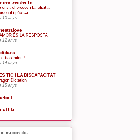
emes pendents
 crisi, el procés i la felicitat
ersonal i pública
a 10 anys
inestrajove
’AMOR ÉS LA RESPOSTA
a 12 anys
olidaris
ns traslladem!
a 14 anys
ES TIC I LA DISCAPACITAT
ragon Dictation
a 15 anys
arbell
riol Illa
el suport de: