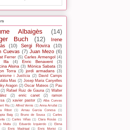
rs
ume Albaigès
(14)
ger Buch
(12)
Irene
ràs
(10)
Sergi Rovira
(10)
n Cuevas
(7)
Juan Mezo
(6)
at Ferrer
(5)
Carles Armengol
(4)
 Illa
(4)
Enric Benavent
(3)
cina Alsina
(3)
Mònica Sabata
(3)
n Torra
(3)
jordi armadans
(3)
ianisme i Justícia
(2)
David Camps
ulàlia Mas
(2)
Josep Maria Canyelles
iky Aragon
(2)
Oscar Mateos
(2)
Pau
(2)
Rafael Ruiz de Gauna
(2)
Walter
ález
(2)
enric canet
(2)
ramon
ssa
(2)
xavier pastor
(2)
Alba Cuevas
ert Riu
(1)
Alfred Vernis
(1)
Anna Arrufat
(1)
xa Ribot
(1)
Arnau Garcia Conesa
(1)
pta Baig
(1)
Bruno de Sousa
(1)
Carles
ila
(1)
Carles Viñas
(1)
Clara Rosàs
(1)
o Malta
(1)
Eduardo Izquierdo
(1)
Elena
(1)
Enric Madrigal
(1)
Enric Morist
(1)