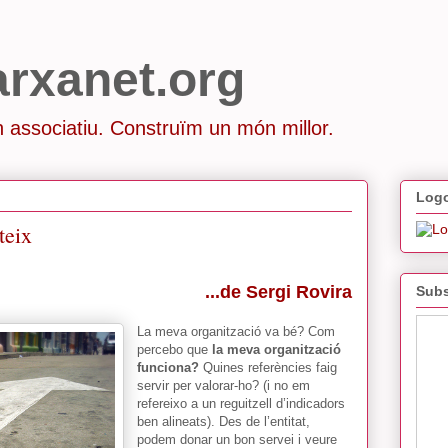
arxanet.org
 associatiu. Construïm un món millor.
Logo
teix
...de Sergi Rovira
Subs
La meva organització va bé? Com
percebo que
la meva organització
funciona?
Quines referències faig
servir per valorar-ho? (i no em
refereixo a un reguitzell d’indicadors
ben alineats). Des de l’entitat,
podem donar un bon servei i veure