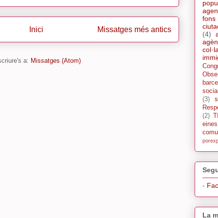
popu
agen
fons
ciut
Inici
Missatges més antics
(4)
agèn
col·l
immi
criure's a:
Missatges (Atom)
Cong
Obse
barce
socia
(3)
s
Respo
(2)
T
eine
comu
porex
Segu
-
Fa
La m