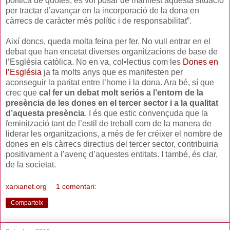
política de quotes, es vol posar de manifest aquesta situació
per tractar d’avançar en la incorporació de la dona en
càrrecs de caràcter més polític i de responsabilitat”.
Així doncs, queda molta feina per fer. No vull entrar en el
debat que han encetat diverses organitzacions de base de
l’Església catòlica. No en va, col•lectius com les
Dones en
l’Església
ja fa molts anys que es manifesten per
aconseguir la paritat entre l’home i la dona. Ara bé, sí que
crec que
cal fer un debat molt seriós a l’entorn de la
presència de les dones en el tercer sector i a la qualitat
d’aquesta presència
. I és que estic convençuda que la
feminització tant de l’estil de treball com de la manera de
liderar les organitzacions, a més de fer créixer el nombre de
dones en els càrrecs directius del tercer sector, contribuiria
positivament a l’avenç d’aquestes entitats. I també, és clar,
de la societat.
xarxanet.org
1 comentari:
Comparteix