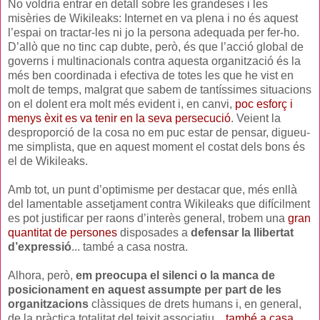
No voldria entrar en detall sobre les grandeses i les
misèries de Wikileaks: Internet en va plena i no és aquest
l’espai on tractar-les ni jo la persona adequada per fer-ho.
D’allò que no tinc cap dubte, però, és que l’acció global de
governs i multinacionals contra aquesta organització és la
més ben coordinada i efectiva de totes les que he vist en
molt de temps, malgrat que sabem de tantíssimes situacions
on el dolent era molt més evident i, en canvi,
poc esforç i
menys èxit es va tenir en la seva persecució
. Veient la
desproporció de la cosa no em puc estar de pensar, digueu-
me simplista, que en aquest moment el costat dels bons és
el de Wikileaks.
Amb tot, un punt d’optimisme per destacar que, més enllà
del lamentable assetjament contra Wikileaks que difícilment
es pot justificar per raons d’interès general, trobem una
gran
quantitat de persones
disposades a
defensar la llibertat
d’expressió
... també a casa nostra.
Alhora, però,
em preocupa el silenci o la manca de
posicionament en aquest assumpte per part de les
organitzacions
clàssiques de drets humans i, en general,
de la pràctica totalitat del teixit associatiu...
també a casa