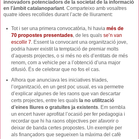
innovadors potenciadors de la societat de la informació
en l'àmbit catalanoparlant
. Comparteixo amb vosaltres
quatre idees recollides durant l’acte de lliurament:
Tot i ser una primera convocatòria, hi havia
més de
70 propostes presentades
, de les quals
se’n van
escollir 7
. Essent la convocant una organització jove,
podria haver existit la temptació de premiar molts
d’aquests projectes, o si més no els d’entitats de més
renom, com a vehicle per a l’obtenció d’una major
difusió. És de celebrar que no fos el cas.
Alhora que anunciava les iniciatives triades,
l’organització, en un gest poc usual, es va permetre
d’explicar algunes de les raons que van descartar
certs projectes, entre les quals
la no utilització
d’eines lliures o gratuïtes ja existents
. Em sembla
un encert haver aprofitat l’ocasió per fer pedagogia i
recordar que hi ha raons objectives per afavorir o
deixar de banda certes propostes. Un exemple per
als finançadors que segueixen la màxima del cafè