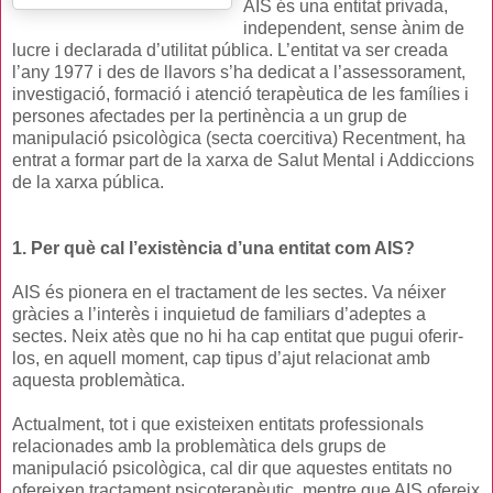
AIS és una entitat privada,
independent, sense ànim de
lucre i declarada d’utilitat pública. L’entitat va ser creada
l’any 1977 i des de llavors s’ha dedicat a l’assessorament,
investigació, formació i atenció terapèutica de les famílies i
persones afectades per la pertinència a un grup de
manipulació psicològica (secta coercitiva) Recentment, ha
entrat a formar part de la xarxa de Salut Mental i Addiccions
de la xarxa pública.
1. Per què cal l’existència d’una entitat com AIS?
AIS és pionera en el tractament de les sectes. Va néixer
gràcies a l’interès i inquietud de familiars d’adeptes a
sectes. Neix atès que no hi ha cap entitat que pugui oferir-
los, en aquell moment, cap tipus d’ajut relacionat amb
aquesta problemàtica.
Actualment, tot i que existeixen entitats professionals
relacionades amb la problemàtica dels grups de
manipulació psicològica, cal dir que aquestes entitats no
ofereixen tractament psicoterapèutic, mentre que AIS ofereix