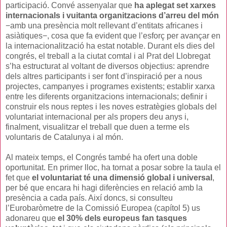
participació. Convé assenyalar que
ha aplegat set xarxes
internacionals i vuitanta organitzacions d’arreu del món
−amb una presència molt rellevant d’entitats africanes i
asiàtiques−, cosa que fa evident que l’esforç per avançar en
la internacionalització ha estat notable. Durant els dies del
congrés, el treball a la ciutat comtal i al Prat del Llobregat
s’ha estructurat al voltant de diversos objectius: aprendre
dels altres participants i ser font d’inspiració per a nous
projectes, campanyes i programes existents; establir xarxa
entre les diferents organitzacions internacionals; definir i
construir els nous reptes i les noves estratègies globals del
voluntariat internacional per als propers deu anys i,
finalment, visualitzar el treball que duen a terme els
voluntaris de Catalunya i al món.
Al mateix temps, el Congrés també ha ofert una doble
oportunitat. En primer lloc, ha tornat a posar sobre la taula el
fet que
el voluntariat té una dimensió global i universal
,
per bé que encara hi hagi diferències en relació amb la
presència a cada país. Així doncs, si consulteu
l’Eurobaròmetre de la Comissió Europea (capítol 5) us
adonareu que
el 30% dels europeus fan tasques