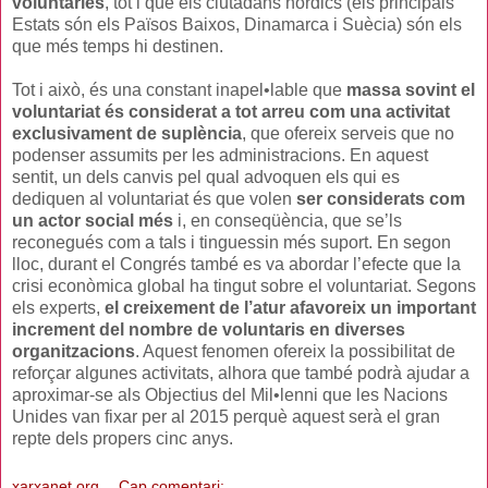
voluntàries
, tot i que els ciutadans nòrdics (els principals
Estats són els Països Baixos, Dinamarca i Suècia) són els
que més temps hi destinen.
Tot i això, és una constant inapel•lable que
massa sovint el
voluntariat és considerat a tot arreu com una activitat
exclusivament de suplència
, que ofereix serveis que no
podenser assumits per les administracions. En aquest
sentit, un dels canvis pel qual advoquen els qui es
dediquen al voluntariat és que volen
ser considerats com
un actor social més
i, en conseqüència, que se’ls
reconegués com a tals i tinguessin més suport. En segon
lloc, durant el Congrés també es va abordar l’efecte que la
crisi econòmica global ha tingut sobre el voluntariat. Segons
els experts,
el creixement de l’atur afavoreix un important
increment del nombre de voluntaris en diverses
organitzacions
. Aquest fenomen ofereix la possibilitat de
reforçar algunes activitats, alhora que també podrà ajudar a
aproximar-se als Objectius del Mil•lenni que les Nacions
Unides van fixar per al 2015 perquè aquest serà el gran
repte dels propers cinc anys.
xarxanet.org
Cap comentari: