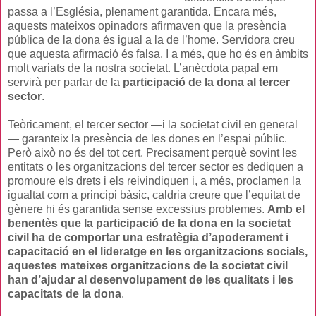
passa a l’Església, plenament garantida. Encara més,
aquests mateixos opinadors afirmaven que la presència
pública de la dona és igual a la de l’home. Servidora creu
que aquesta afirmació és falsa. I a més, que ho és en àmbits
molt variats de la nostra societat. L’anècdota papal em
servirà per parlar de la
participació de la dona al
tercer
sector
.
Teòricament, el tercer sector —i la societat civil en general
— garanteix la presència de les dones en l’espai públic.
Però això no és del tot cert. Precisament perquè sovint les
entitats o les organitzacions del tercer sector es dediquen a
promoure els drets i els reivindiquen i, a més, proclamen la
igualtat com a principi bàsic, caldria creure que l’equitat de
gènere hi és garantida sense excessius problemes.
Amb el
benentès que la participació de la dona en la societat
civil ha de comportar una estratègia d’apoderament i
capacitació en el lideratge en les organitzacions socials,
aquestes mateixes organitzacions de la societat civil
han d’ajudar al desenvolupament de les qualitats i les
capacitats de la dona
.