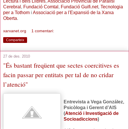
Lectura i dels Llibres
,
Associació Provincial de Paràlisi
Cerebral
,
Fundació Comtal
,
Fundació Guifi.net
,
Tecnologia
per a Tothom
i
Associació per a l'Expansió de la Xarxa
Oberta
.
xarxanet.org
1 comentari:
Comparteix
27 de des. 2010
"És bastant freqüent que sectes coercitives es
facin passar per entitats per tal de no cridar
l’atenció"
Entrevista a Vega González,
Psicòloga i Gerent d’AIS
(
Atenció i Investigació de
Socioadiccions
)