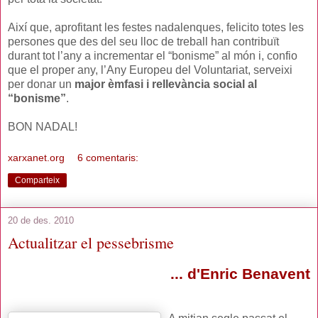
Així que, aprofitant les festes nadalenques, felicito totes les
persones que des del seu lloc de treball han contribuït
durant tot l’any a incrementar el “bonisme” al món i, confio
que el proper any, l’Any Europeu del Voluntariat, serveixi
per donar un
major èmfasi i rellevància social al
“bonisme”
.
BON NADAL!
xarxanet.org
6 comentaris:
Comparteix
20 de des. 2010
Actualitzar el pessebrisme
... d'Enric Benavent