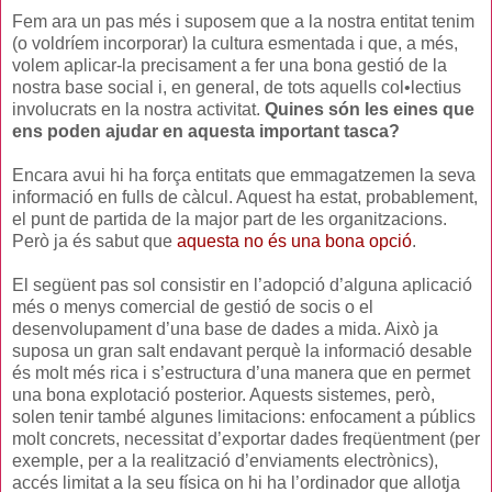
Fem ara un pas més i suposem que a la nostra entitat tenim
(o voldríem incorporar) la cultura esmentada i que, a més,
volem aplicar-la precisament a fer una bona gestió de la
nostra base social i, en general, de tots aquells col•lectius
involucrats en la nostra activitat.
Quines són les eines que
ens poden ajudar en aquesta important tasca?
Encara avui hi ha força entitats que emmagatzemen la seva
informació en fulls de càlcul. Aquest ha estat, probablement,
el punt de partida de la major part de les organitzacions.
Però ja és sabut que
aquesta no és una bona opció
.
El següent pas sol consistir en l’adopció d’alguna aplicació
més o menys comercial de gestió de socis o el
desenvolupament d’una base de dades a mida. Això ja
suposa un gran salt endavant perquè la informació desable
és molt més rica i s’estructura d’una manera que en permet
una bona explotació posterior. Aquests sistemes, però,
solen tenir també algunes limitacions: enfocament a públics
molt concrets, necessitat d’exportar dades freqüentment (per
exemple, per a la realització d’enviaments electrònics),
accés limitat a la seu física on hi ha l’ordinador que allotja