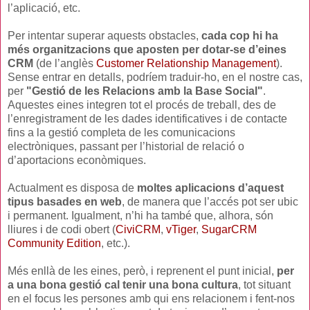
l’aplicació, etc.
Per intentar superar aquests obstacles,
cada cop hi ha
més organitzacions que aposten per dotar-se d’eines
CRM
(de l’anglès
Customer Relationship Management
).
Sense entrar en detalls, podríem traduir-ho, en el nostre cas,
per
"Gestió de les Relacions amb la Base Social"
.
Aquestes eines integren tot el procés de treball, des de
l’enregistrament de les dades identificatives i de contacte
fins a la gestió completa de les comunicacions
electròniques, passant per l’historial de relació o
d’aportacions econòmiques.
Actualment es disposa de
moltes aplicacions d’aquest
tipus basades en web
, de manera que l’accés pot ser ubic
i permanent. Igualment, n’hi ha també que, alhora, són
lliures i de codi obert (
CiviCRM
,
vTiger
,
SugarCRM
Community Edition
, etc.).
Més enllà de les eines, però, i reprenent el punt inicial,
per
a una bona gestió cal tenir una bona cultura
, tot situant
en el focus les persones amb qui ens relacionem i fent-nos