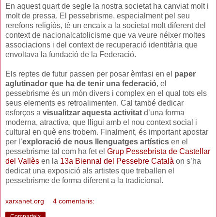
En aquest quart de segle la nostra societat ha canviat molt i
molt de pressa. El pessebrisme, especialment pel seu
rerefons religiós, té un encaix a la societat molt diferent del
context de nacionalcatolicisme que va veure néixer moltes
associacions i del context de recuperació identitària que
envoltava la fundació de la Federació.
Els reptes de futur passen per posar èmfasi en el
paper
aglutinador que ha de tenir una federació
, el
pessebrisme és un món divers i complex en el qual tots els
seus elements es retroalimenten. Cal també dedicar
esforços a
visualitzar aquesta activitat
d’una forma
moderna, atractiva, que lligui amb el nou context social i
cultural en què ens trobem. Finalment, és important apostar
per l’
exploració de nous llenguatges artístics
en el
pessebrisme tal com ha fet el
Grup Pessebrista de Castellar
del Vallès
en la
13a Biennal del Pessebre Català
on s’ha
dedicat una exposició als artistes que treballen el
pessebrisme de forma diferent a la tradicional.
xarxanet.org
4 comentaris:
Comparteix