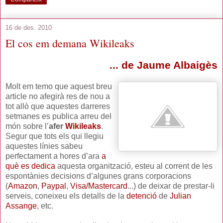
16 de des. 2010
El cos em demana Wikileaks
... de Jaume Albaigès
Molt em temo que aquest breu
article no afegirà res de nou a
tot allò que aquestes darreres
setmanes es publica arreu del
món sobre l’
afer
Wikileaks
.
Segur que tots els qui llegiu
aquestes línies sabeu
perfectament a hores d’ara
a
què es dedica
aquesta organització, esteu al corrent de les
espontànies decisions d’algunes grans corporacions
(
Amazon
,
Paypal
,
Visa/Mastercard
...) de deixar de prestar-li
serveis, coneixeu els detalls de la
detenció
de
Julian
Assange
, etc.