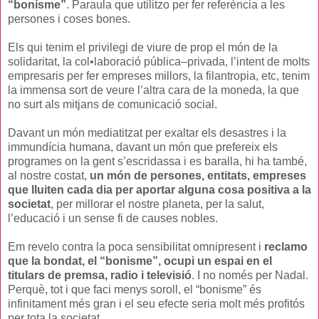
“bonisme”
. Paraula que utilitzo per fer referència a les
persones i coses bones.
Els qui tenim el privilegi de viure de prop el món de la
solidaritat, la col•laboració pública–privada, l’intent de molts
empresaris per fer empreses millors, la filantropia, etc, tenim
la immensa sort de veure l’altra cara de la moneda, la que
no surt als mitjans de comunicació social.
Davant un món mediatitzat per exaltar els desastres i la
immundícia humana, davant un món que prefereix els
programes on la gent s’escridassa i es baralla, hi ha també,
al nostre costat,
un món de persones, entitats, empreses
que lluiten cada dia per aportar alguna cosa positiva a la
societat
, per millorar el nostre planeta, per la salut,
l’educació i un sense fi de causes nobles.
Em revelo contra la poca sensibilitat omnipresent i
reclamo
que la bondat, el “bonisme”, ocupi un espai en el
titulars de premsa, radio i televisió
. I no només per Nadal.
Perquè, tot i que faci menys soroll, el “bonisme” és
infinitament més gran i el seu efecte seria molt més profitós
per tota la societat.