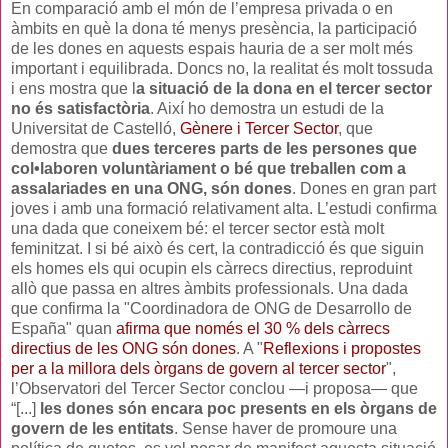
En comparació amb el món de l’empresa privada o en
àmbits en què la dona té menys presència, la participació
de les dones en aquests espais hauria de a ser molt més
important i equilibrada. Doncs no, la realitat és molt tossuda
i ens mostra que l
a situació de la dona en el tercer sector
no és satisfactòria
. Així ho demostra un estudi de la
Universitat de Castelló,
Gènere i Tercer Sector
, que
demostra que
dues terceres parts de les persones que
col•laboren voluntàriament o bé que treballen com a
assalariades en una ONG, són dones
. Dones en gran part
joves i amb una formació relativament alta. L’estudi confirma
una dada que coneixem bé: el tercer sector està molt
feminitzat. I si bé això és cert, la contradicció és que siguin
els homes els qui ocupin els càrrecs directius, reproduint
allò que passa en altres àmbits professionals. Una dada
que confirma la "Coordinadora de ONG de Desarrollo de
España" quan
afirma que només el 30 % dels càrrecs
directius de les ONG són dones
. A "
Reflexions i propostes
per a la millora dels òrgans de govern al tercer sector
",
l’Observatori del Tercer Sector conclou —i proposa— que
“[...]
les dones són encara poc presents en els òrgans de
govern de les entitats
. Sense haver de promoure una