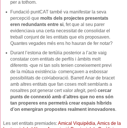
per a tothom.
Fundació puntCAT també va manifestar la seva
percepció que
molts dels projectes presentats
eren redundants entre si
, fet que al seu parer
evidenciava una certa necessitat de consolidar el
treball conjunt de les entitats que els proposaven.
Quantes vegades més ens ho hauran de fer notar?
Durant l’estona de tertúlia posterior a l’acte vaig
constatar com entitats de perfils i àmbits molt
diferents -que ni tan sols tenien coneixement previ
de la mútua existència- començaven a esbossar
possibilitats de col•laboració. Barret! Anar de bracet
amb altres entitats que fan coses molt semblants a
nosaltres pot generar cert valor afegit, però
cercar
punts de connexió amb d’altres que no ens són
tan properes ens permetrà crear espais híbrids
d’on emergiran propostes realment innovadores
.
Les set entitats premiades:
Amical Viquipèdia
,
Amics de la