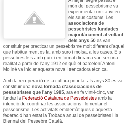
A mitjan segle passat el
món del pessebrisme va
experimentar un canvi en
els seus costums. Les
associacions de
pessebristes fundades
majoritàriament al voltant
dels anys 50
es van
constituir per practicar un pessebrisme molt diferent d’aquell
que habitualment es fa, amb suro i molsa, a les cases. Els
pessebres fets amb guix i en format diorama van ser una
realitat a partir de l’any 1912 en què el barceloní Antoni
Moliné va iniciar aquesta nova i trencadora tècnica.
Amb la recuperació de la cultura popular als anys 80 es va
constituir una
nova fornada d’associacions de
pessebristes que l’any 1985
, ara en fa vint-i-cinc, van
fundar la
Federació Catalana de Pessebristes
amb la
intenció de coordinar les associacions i fomentar el
pessebrisme. Les activitats emblemàtiques d’aquesta
federació han estat la Trobada anual de pessebristes i la
Biennal del Pessebre Català.