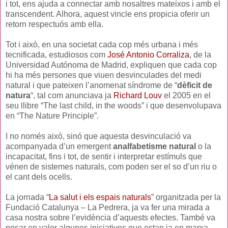
i tot, ens ajuda a connectar amb nosaltres mateixos i amb el
transcendent. Alhora, aquest vincle ens propicia oferir un
retorn respectuós amb ella.
Tot i això, en una societat cada cop més urbana i més
tecnificada, estudiosos com
José Antonio Corraliza
, de la
Universidad Autónoma de Madrid, expliquen que cada cop
hi ha més persones que viuen desvinculades del medi
natural i que pateixen l’anomenat síndrome de “
dèficit de
natura
“, tal com anunciava ja
Richard Louv
el 2005 en el
seu llibre “The last child, in the woods” i que desenvolupava
en “The Nature Principle”.
I no només això, sinó que aquesta desvinculació va
acompanyada d’un emergent
analfabetisme natural
o la
incapacitat, fins i tot, de sentir i interpretar estímuls que
vénen de sistemes naturals, com poden ser el so d’un riu o
el cant dels ocells.
La jornada “
La salut i els espais naturals
” organitzada per la
Fundació Catalunya – La Pedrera, ja va fer una mirada a
casa nostra sobre l’evidència d’aquests efectes. També va
posar en valor algunes iniciatives que estan ja en marxa