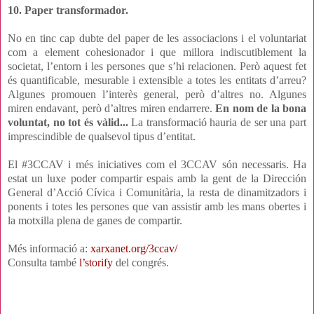
10. Paper transformador.
No en tinc cap dubte del paper de les associacions i el voluntariat
com a element cohesionador i que millora indiscutiblement la
societat, l’entorn i les persones que s’hi relacionen. Però aquest fet
és quantificable, mesurable i extensible a totes les entitats d’arreu?
Algunes promouen l’interès general, però d’altres no. Algunes
miren endavant, però d’altres miren endarrere.
En nom de la bona
voluntat, no tot és vàlid...
La transformació hauria de ser una part
imprescindible de qualsevol tipus d’entitat.
El #3CCAV i més iniciatives com el 3CCAV són necessaris. Ha
estat un luxe poder compartir espais amb la gent de la Dirección
General d’Acció Cívica i Comunitària, la resta de dinamitzadors i
ponents i totes les persones que van assistir amb les mans obertes i
la motxilla plena de ganes de compartir.
Més informació a:
xarxanet.org/3ccav/
Consulta també
l’storify
del congrés.