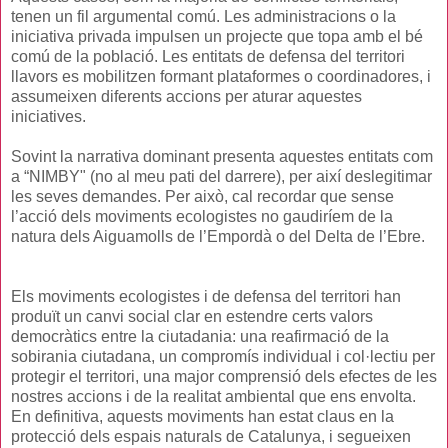
tenen un fil argumental comú. Les administracions o la
iniciativa privada impulsen un projecte que topa amb el bé
comú de la població. Les entitats de defensa del territori
llavors es mobilitzen formant plataformes o coordinadores, i
assumeixen diferents accions per aturar aquestes
iniciatives.
Sovint la narrativa dominant presenta aquestes entitats com
a “NIMBY" (no al meu pati del darrere), per així deslegitimar
les seves demandes. Per això, cal recordar que sense
l’acció dels moviments ecologistes no gaudiríem de la
natura dels Aiguamolls de l’Empordà o del Delta de l’Ebre.
Els moviments ecologistes i de defensa del territori han
produït un canvi social clar en estendre certs valors
democràtics entre la ciutadania: una reafirmació de la
sobirania ciutadana, un compromís individual i col·lectiu per
protegir el territori, una major comprensió dels efectes de les
nostres accions i de la realitat ambiental que ens envolta.
En definitiva, aquests moviments han estat claus en la
protecció dels espais naturals de Catalunya, i segueixen