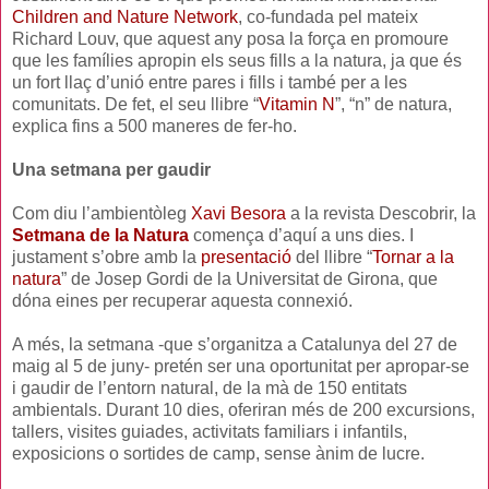
Children and Nature Network
, co-fundada pel mateix
Richard Louv, que aquest any posa la força en promoure
que les famílies apropin els seus fills a la natura, ja que és
un fort llaç d’unió entre pares i fills i també per a les
comunitats. De fet, el seu llibre “
Vitamin N
”, “n” de natura,
explica fins a 500 maneres de fer-ho.
Una setmana per gaudir
Com diu l’ambientòleg
Xavi Besora
a la revista Descobrir, la
Setmana de la Natura
comença d’aquí a uns dies. I
justament s’obre amb la
presentació
del llibre “
Tornar a la
natura
” de Josep Gordi de la Universitat de Girona, que
dóna eines per recuperar aquesta connexió.
A més, la setmana -que s’organitza a Catalunya del 27 de
maig al 5 de juny- pretén ser una oportunitat per apropar-se
i gaudir de l’entorn natural, de la mà de 150 entitats
ambientals. Durant 10 dies, oferiran més de 200 excursions,
tallers, visites guiades, activitats familiars i infantils,
exposicions o sortides de camp, sense ànim de lucre.