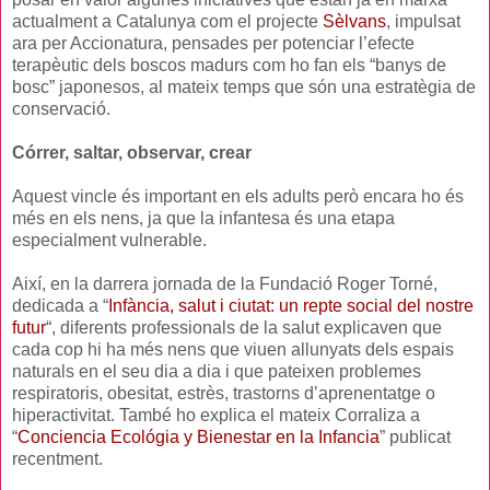
actualment a Catalunya com el projecte
Sèlvans
, impulsat
ara per Accionatura, pensades per potenciar l’efecte
terapèutic dels boscos madurs com ho fan els “banys de
bosc” japonesos, al mateix temps que són una estratègia de
conservació.
Córrer, saltar, observar, crear
Aquest vincle és important en els adults però encara ho és
més en els nens, ja que la infantesa és una etapa
especialment vulnerable.
Així, en la darrera jornada de la Fundació Roger Torné,
dedicada a “
Infància, salut i ciutat: un repte social del nostre
futur
“, diferents professionals de la salut explicaven que
cada cop hi ha més nens que viuen allunyats dels espais
naturals en el seu dia a dia i que pateixen problemes
respiratoris, obesitat, estrès, trastorns d’aprenentatge o
hiperactivitat. També ho explica el mateix Corraliza a
“
Conciencia Ecológia y Bienestar en la Infancia
” publicat
recentment.