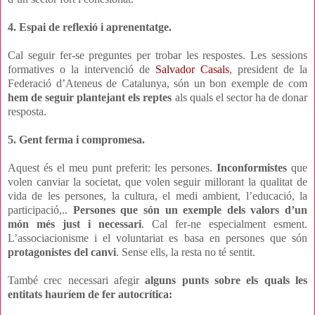
4. Espai de reflexió i aprenentatge.
Cal seguir fer-se preguntes per trobar les respostes. Les sessions
formatives o la intervenció de
Salvador Casals
, president de la
Federació d’Ateneus de Catalunya, són un bon exemple de com
hem de seguir plantejant els reptes
als quals el sector ha de donar
resposta.
5. Gent ferma i compromesa.
Aquest és el meu punt preferit: les persones.
Inconformistes
que
volen canviar la societat, que volen seguir millorant la qualitat de
vida de les persones, la cultura, el medi ambient, l’educació, la
participació,..
Persones que són un exemple dels valors d’un
món més just i necessari
. Cal fer-ne especialment esment.
L’associacionisme i el voluntariat es basa en persones que són
protagonistes del canvi
. Sense ells, la resta no té sentit.
També crec necessari afegir
alguns punts sobre els quals les
entitats hauríem de fer autocrítica: