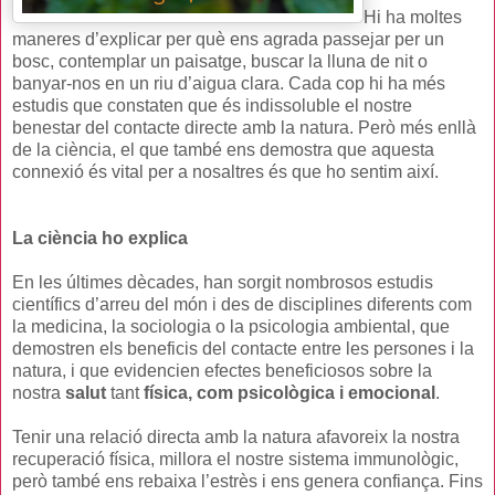
Hi ha moltes
maneres d’explicar per què ens agrada passejar per un
bosc, contemplar un paisatge, buscar la lluna de nit o
banyar-nos en un riu d’aigua clara. Cada cop hi ha més
estudis que constaten que és indissoluble el nostre
benestar del contacte directe amb la natura. Però més enllà
de la ciència, el que també ens demostra que aquesta
connexió és vital per a nosaltres és que ho sentim així.
La ciència ho explica
En les últimes dècades, han sorgit nombrosos estudis
científics d’arreu del món i des de disciplines diferents com
la medicina, la sociologia o la psicologia ambiental, que
demostren els beneficis del contacte entre les persones i la
natura, i que evidencien efectes beneficiosos sobre la
nostra
salut
tant
física, com psicològica i emocional
.
Tenir una relació directa amb la natura afavoreix la nostra
recuperació física, millora el nostre sistema immunològic,
però també ens rebaixa l’estrès i ens genera confiança. Fins