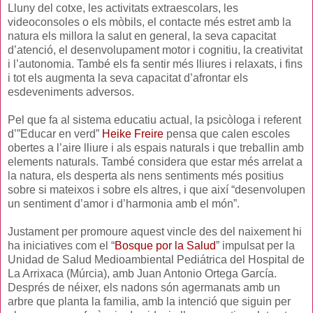
Lluny del cotxe, les activitats extraescolars, les
videoconsoles o els mòbils, el contacte més estret amb la
natura els millora la salut en general, la seva capacitat
d’atenció, el desenvolupament motor i cognitiu, la creativitat
i l’autonomia. També els fa sentir més lliures i relaxats, i fins
i tot els augmenta la seva capacitat d’afrontar els
esdeveniments adversos.
Pel que fa al sistema educatiu actual, la psicòloga i referent
d’”Educar en verd”
Heike Freire
pensa que calen escoles
obertes a l’aire lliure i als espais naturals i que treballin amb
elements naturals. També considera que estar més arrelat a
la natura, els desperta als nens sentiments més positius
sobre si mateixos i sobre els altres, i que així “desenvolupen
un sentiment d’amor i d’harmonia amb el món”.
Justament per promoure aquest vincle des del naixement hi
ha iniciatives com el “
Bosque por la Salud
” impulsat per la
Unidad de Salud Medioambiental Pediátrica del Hospital de
La Arrixaca (Múrcia), amb Juan Antonio Ortega García.
Després de néixer, els nadons són agermanats amb un
arbre que planta la familia, amb la intenció que siguin per