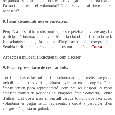
de partida està clar.... com ho fem per avançar en la millora real de
l’associacionisme i el voluntariat? Estem canviant al ritme que es
necessita?
8. Ítems atemporals que es repeteixen.
Perquè, a més, hi ha molts punts que es repeteixen any rere any. La
participació interna, la participació de la ciutadania, la relació amb
les administracions, la manca d’implicació i de compromís...
Sembla el dia de la marmota, com acostuma a dir
Joan Cuevas
.
Aspectes a millorar i reflexionar com a sector
9. Poca representació de certs àmbits.
Tot i que l’associacionisme i el voluntariat agafa molts camps de
treball i col·lectius variats, faltava diversitat en el congrés. Certs
àmbits tenien poca representació, com pot ser l’esport, el medi
ambient, entitats de persones nouvingudes, àmbit educatiu,... entre
d’altres.
Cal obrir més el ventall
perquè tothom que faci acció
voluntària es pugui sentir representat i cridat a participar d’un
congrés d’aquesta magnitud.