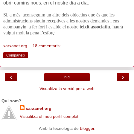
obrir camins nous, en el nostre dia a dia.
Si, a més, aconseguim un altre dels objectius que és que les
administracions siguin receptives a les nostres demandes i ens
acompanyin a fer fort i estable el nostre
teixit associatiu
, haurà
valgut molt la pena l’esforç.
xarxanet.org
18 comentaris:
Comparteix
‹
›
Inici
Visualitza la versió per a web
Qui som?
xarxanet.org
Visualitza el meu perfil complet
Amb la tecnologia de
Blogger
.