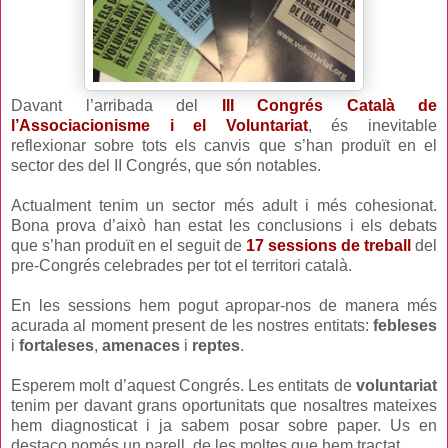
Davant l’arribada del
III Congrés Català de
l’Associacionisme i el Voluntariat
, és inevitable
reflexionar sobre tots els canvis que s’han produït en el
sector des del II Congrés, que són notables.
Actualment tenim un sector més adult i més cohesionat.
Bona prova d’això han estat les conclusions i els debats
que s’han produït en el seguit de
17 sessions de treball
del
pre-Congrés celebrades per tot el territori català.
En les sessions hem pogut apropar-nos de manera més
acurada al moment present de les nostres entitats:
febleses
i
fortaleses
,
amenaces
i
reptes
.
Esperem molt d’aquest Congrés. Les entitats de
voluntariat
tenim per davant grans oportunitats que nosaltres mateixes
hem diagnosticat i ja sabem posar sobre paper. Us en
destaco només un parell, de les moltes que hem tractat.