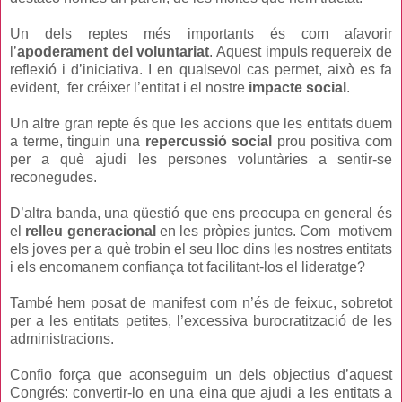
Un dels reptes més importants és com afavorir
l’
apoderament del voluntariat
. Aquest impuls requereix de
reflexió i d’iniciativa. I en qualsevol cas permet, això es fa
evident, fer créixer l’entitat i el nostre
impacte social
.
Un altre gran repte és que les accions que les entitats duem
a terme, tinguin una
repercussió social
prou positiva com
per a què ajudi les persones voluntàries a sentir-se
reconegudes.
D’altra banda, una qüestió que ens preocupa en general és
el
relleu generacional
en les pròpies juntes. Com motivem
els joves per a què trobin el seu lloc dins les nostres entitats
i els encomanem confiança tot facilitant-los el lideratge?
També hem posat de manifest com n’és de feixuc, sobretot
per a les entitats petites, l’excessiva burocratització de les
administracions.
Confio força que aconseguim un dels objectius d’aquest
Congrés: convertir-lo en una eina que ajudi a les entitats a