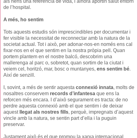
als nens una referència de vida, i alhora aportin salut entorn
de l’hospital.
A més, ho sentim
Tots aquests estudis són imprescindibles per documentar i
fer visible la necessitat de reconnectar amb la natura de la
societat actual. Tot i això, per adonar-nos-en només ens cal
fixar-nos en el que sentim en la nostra pròpia pell. Quan
portem plantem en el nostre balcó, descobrim una
mallerenga al parc o, sobretot, quan sortim de la ciutat i
veiem cel, horitzó, mar, bosc o muntanyes,
ens sentim bé
.
Així de senzill.
I, sovint, a més de sentir aquesta
connexió innata
, molts de
nosaltres conservem
records d’infantesa
que ens la
reforcen més encara. I d’això segurament es tracta: de no
perdre aquesta connexió amb el que sentim i de deixar
aquest
llegat als nostres fills
, perquè, impregnats d’aquest
vincle amb la natura, se sentin part d’ella i la puguin
preservar.
Justament això és el que promou la xarxa internacional