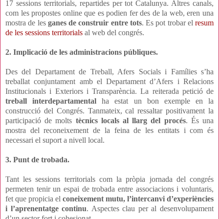
17 sessions territorials, repartides per tot Catalunya. Altres canals,
com les propostes online que es podien fer des de la web, eren una
mostra de les
ganes de construir entre tots
. Es pot trobar el
resum
de les sessions territorials
al web del congrés.
2. Implicació de les administracions públiques.
Des del Departament de Treball, Afers Socials i Famílies s’ha
treballat conjuntament amb el Departament d’Afers i Relacions
Institucionals i Exteriors i Transparència. La reiterada petició de
treball interdepartamental
ha estat un bon exemple en la
construcció del Congrés. Tanmateix, cal ressaltar positivament la
participació de molts
tècnics locals al llarg del procés
. És una
mostra del reconeixement de la feina de les entitats i com és
necessari el suport a nivell local.
3. Punt de trobada.
Tant les sessions territorials com la pròpia jornada del congrés
permeten tenir un espai de trobada entre associacions i voluntaris,
fet que propicia el
coneixement mutu, l’intercanvi d’experiències
i l’aprenentatge continu
. Aspectes clau per al desenvolupament
d’un sector fort i cohesionat.