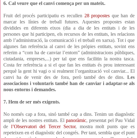
6. Cal veure que el canvi comença per un mateix.
Fruit del procés participatiu es recullen
28 propostes
que han de
marcar les línies de treball futures. Aquestes propostes estan
dividides en diferents eixos (dia a dia de les entitats i de les
persones que hi participen, els recursos de les entitats, les relacions
amb l’administració, la comunicació i el treball en xarxa). Tot i que
algunes fan referència al canvi de les pròpies entitats, sovint ens
referim a “com ha de canviar l’entorn” (administracions públiques,
ciutadania, empreses,...) per tal que ens facilitin la nostra tasca.
Costa fer referència a si el que fan les entitats és prou interessant
perquè la gent hi vagi o si realment l’organització vol canviar... El
canvi ha de venir des de fora, però també des de dins.
Les
associacions i voluntaris també han de canviar i adaptar-se als
nous entorns i demandes.
7. Hem de ser més exigents.
No només cap a fora, sinó també cap a dins. Tenim un diagnòstic
ampli de les nostres entitats. El
panoràmic
, presentat pel Pau Vidal
de
l’Observatori del Tercer Sector
, mostra molt punts que es
repeteixen en el diagnòstic del congrés. Per tant, sembla que el punt