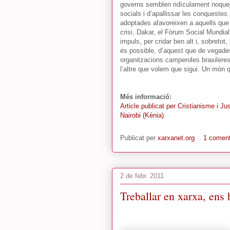
governs semblen ridículament noquej
socials i d’apallissar les conquestes
adoptades afavoreixen a aquells que 
crisi, Dakar, el Fòrum Social Mundial
impuls, per cridar ben alt i, sobretot,
és possible, d’aquest que de vegades 
organitzacions camperoles brasileres o
l’altre que volem que sigui. Un món 
Més informació:
Article publicat per Cristianisme i J
Nairobi (Kènia)
.
Publicat per
xarxanet.org
1 coment
2 de febr. 2011
Treballar en xarxa, ens