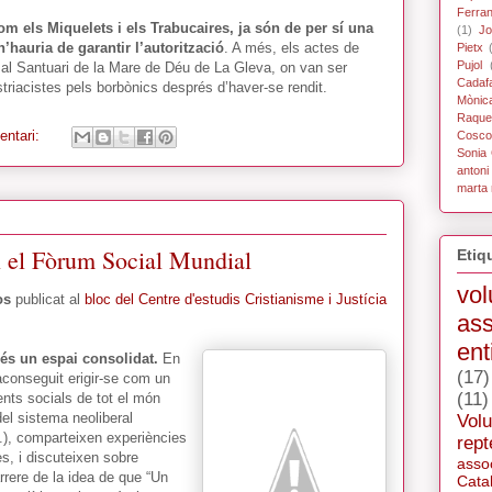
Ferra
om els Miquelets i els Trabucaires, ja són de per sí una
(1)
Jo
n’hauria de garantir l’autorització
. A més, els actes de
Pietx
Pujol
 Santuari de la Mare de Déu de La Gleva, on van ser
Cadaf
triacistes pels borbònics després d’haver-se rendit.
Mònic
Raque
entari:
Coscol
Sonia 
antoni
marta 
n el Fòrum Social Mundial
Etiq
vol
os
publicat al
bloc del Centre d'estudis Cristianisme i Justícia
ass
ent
és un espai consolidat.
En
(17)
aconseguit erigir-se com un
(11)
nts socials de tot el món
el sistema neoliberal
Volu
c.), comparteixen experiències
rept
es, i discuteixen sobre
asso
rrere de la idea de que “Un
Cata