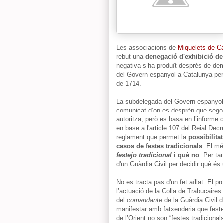
Les associacions de
Miquelets de C
rebut una
denegació d'exhibició de
negativa s’ha produït després de dema
del Govern espanyol a Catalunya per
de 1714.
La subdelegada del Govern espanyol
comunicat d’on es desprèn que segon
autoritza, però es basa en l’informe
en base a l'article 107 del Reial Dec
reglament que permet la
possibilita
casos de festes tradicionals
. El mé
festejo tradicional
i què no
. Per ta
d'un Guàrdia Civil per decidir què és 
No es tracta pas d'un fet aïllat. El
l’actuació de la Colla de Trabucaires
del
comandante
de la Guàrdia Civil 
manifestar amb fatxenderia que festes
de l’Orient no son “festes tradicionals