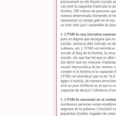
precisament en els fòrums socials pr
van tenir la capacitat d’articular la q
història, 100 milions de persones que
manera determinada d’entendre el món.
representar un simple galó en el seu h
un món més just i sostenible és poss
4.
L’FSM és una iniciativa esperan
punt un dogma que assegura que no hi
socials, primacia dels mercats en d
sobirans, etc.), l’FSM vol reivindicar
socials al llarg de la història, la se
socials, els que han fet que un altre 
Qui afirmi que les mesures implanta
social i democràtica de les nostres s
compte ni la història ni la capacitat 
L’FSM vol reivindicar que no és “la fi
egipci o tunisià, de manera emociona
sinó un punt d’inflexió en el que lo s
capacitat de decisió i influència d’un
5.
L’FSM és necessari en el context
nombroses persones estan empitjorant
augment de la pobresa i l’exclusió soc
populistes (moltes vegades de caràcte