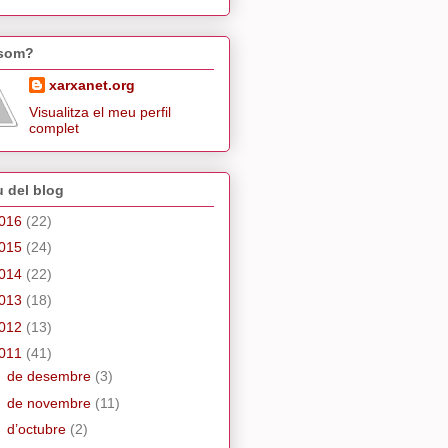
 som?
xarxanet.org
Visualitza el meu perfil
complet
u del blog
016
(22)
015
(24)
014
(22)
013
(18)
012
(13)
011
(41)
►
de desembre
(3)
►
de novembre
(11)
►
d’octubre
(2)