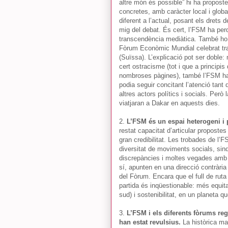
altre món és possible” hi ha propost
concretes, amb caràcter local i globa
diferent a l’actual, posant els drets 
mig del debat. És cert, l’FSM ha perd
transcendència mediàtica. També ho 
Fòrum Econòmic Mundial celebrat tr
(Suïssa). L’explicació pot ser doble
cert ostracisme (tot i que a principi
nombroses pàgines), també l’FSM ha 
podia seguir concitant l’atenció tan
altres actors polítics i socials. Però
viatjaran a Dakar en aquests dies.
2.
L’FSM és un espai heterogeni i 
restat capacitat d’articular propostes 
gran credibilitat. Les trobades de l
diversitat de moviments socials, sin
discrepàncies i moltes vegades amb p
sí, apunten en una direcció contrària 
del Fòrum. Encara que el full de ruta
partida és inqüestionable: més equi
sud) i sostenibilitat, en un planeta qu
3.
L’FSM i els diferents fòrums reg
han estat revulsius.
La històrica man