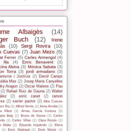
rs
ume Albaigès
(14)
ger Buch
(12)
Irene
ràs
(10)
Sergi Rovira
(10)
n Cuevas
(7)
Juan Mezo
(6)
at Ferrer
(5)
Carles Armengol
(4)
 Illa
(4)
Enric Benavent
(3)
cina Alsina
(3)
Mònica Sabata
(3)
n Torra
(3)
jordi armadans
(3)
ianisme i Justícia
(2)
David Camps
ulàlia Mas
(2)
Josep Maria Canyelles
iky Aragon
(2)
Oscar Mateos
(2)
Pau
(2)
Rafael Ruiz de Gauna
(2)
Walter
ález
(2)
enric canet
(2)
ramon
ssa
(2)
xavier pastor
(2)
Alba Cuevas
ert Riu
(1)
Alfred Vernis
(1)
Anna Arrufat
(1)
xa Ribot
(1)
Arnau Garcia Conesa
(1)
pta Baig
(1)
Bruno de Sousa
(1)
Carles
ila
(1)
Carles Viñas
(1)
Clara Rosàs
(1)
o Malta
(1)
Eduardo Izquierdo
(1)
Elena
(1)
Enric Madrigal
(1)
Enric Morist
(1)