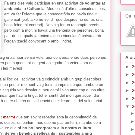
Fa uns dies vaig participar en una activitat de
voluntariat
ambiental
a Collserola. Més enllà d’altres consideracions,
em va fer l’efecte que la convocatòria no havia tingut
Qui
gaire èxit (ep!, això no vol dir que després no es fes una
bona feina; al contrari). No vaig fer un recompte precís,
però com a molt hi havia una trentena de persones, bona
part de les quals ja tenien alguna vinculació prèvia amb
l’organització convocant o amb l’indret.
Arxi
vaig enxampar sense voler una conversa entre dues persones
ven per la quantitat de gent aplegada. Ja veieu com de
►
2
 i les meves!
►
2
 al lloc de l’activitat vaig coincidir amb un grup d’escoltes
►
2
En un primer moment vaig tenir la impressió que també eren
de seguida van desviar el seu camí i van anar cap a una altra
►
2
ar que hauria tingut tot el sentit del món que aquell dia
►
2
ió
entre el món de l’educació en el lleure i el del voluntariat
▼
2
st
mantra
que tan sovint repetim sota la denominació de
res coses, en parlem més que no pas en fem, i també com
 veure que
si no ho incorporem a la nostra cultura
e’n derivin beneficis rellevants i sostenibles a mig