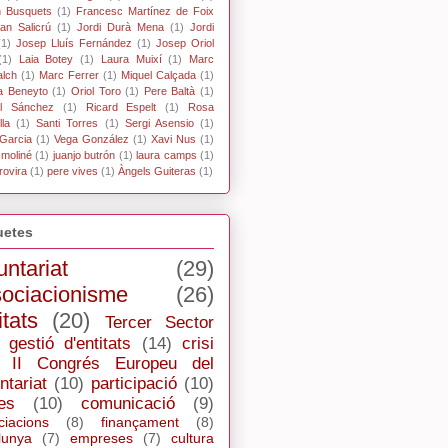
n Busquets
(1)
Francesc Martínez de Foix
an Salicrú
(1)
Jordi Durà Mena
(1)
Jordi
(1)
Josep Lluís Fernández
(1)
Josep Oriol
(1)
Laia Botey
(1)
Laura Muixí
(1)
Marc
alch
(1)
Marc Ferrer
(1)
Miquel Calçada
(1)
a Beneyto
(1)
Oriol Toro
(1)
Pere Baltà
(1)
l Sánchez
(1)
Ricard Espelt
(1)
Rosa
la
(1)
Santi Torres
(1)
Sergi Asensio
(1)
Garcia
(1)
Vega González
(1)
Xavi Nus
(1)
 moliné
(1)
juanjo butrón
(1)
laura camps
(1)
rovira
(1)
pere vives
(1)
Àngels Guiteras
(1)
uetes
untariat
(29)
ociacionisme
(26)
itats
(20)
Tercer Sector
gestió d'entitats
(14)
crisi
II Congrés Europeu del
ntariat
(10)
participació
(10)
es
(10)
comunicació
(9)
ciacions
(8)
finançament
(8)
lunya
(7)
empreses
(7)
cultura