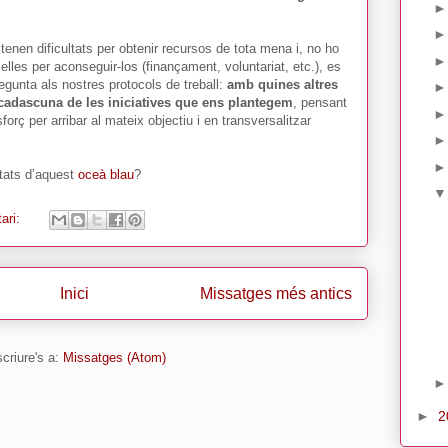
tenen dificultats per obtenir recursos de tota mena i, no ho
les per aconseguir-los (finançament, voluntariat, etc.), es
regunta als nostres protocols de treball:
amb quines altres
cadascuna de les iniciatives que ens plantegem
, pensant
forç per arribar al mateix objectiu i en transversalitzar
itats d’aquest
oceà blau
?
ari:
Inici
Missatges més antics
criure's a:
Missatges (Atom)
►
2