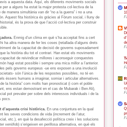
evis a aquesta data. Aquí, els diferents moviments socials
ue per a alguns ha estat la major protesta col·lectiva de la
M
 de manera simultània van dir “no a la guerra” i no a una
10
 Aquest fita històrica és gràcies al Fòrum social, i lluny de
F
istorial, és la prova de que l’acció col·lectiva per construir
ible.
V
D
çadora.
Enmig d’un clima en què s’ha acceptat fins a cert
d
d
 ha altra manera de fer les coses (retallada d’alguns drets
F
etriment de la capacitat de decisió de governs suposadament
 que la història diu tot el contrari. Han estat els moviments
va capacitat de reivindicar millores i aconseguir conquestes
T
H
món hagi estat possible i sempre una mica millor a l’anterior.
F
des pels governs europeus -ue ens exposen a una involució
ocietats- són l’única de les respostes possibles, no té en
dels éssers humans a imaginar, somiar i articular alternatives.
R
U
 de la història” com molts han pronosticat (i com el poble
ca
nt, ens estan demostrant en el cas de Mubarak i Ben Ali),
F
ocial pot prevaler per sobre dels interessos individuals i de la
s pocs.
S
Q
 d’aquesta crisi històrica.
En una conjuntura en la qual
p
 les seves condicions de vida (increment de l’atur,
F
ial, etc.), en què la desafecció política creix i les solucions
r xenòfob) s’erigeixen en perillosa alternativa, en què els