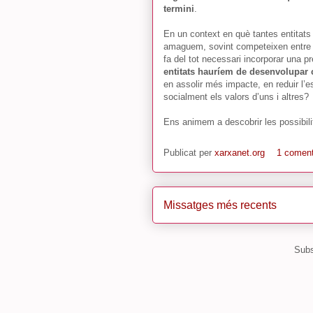
termini
.
En un context en què tantes entitats 
amaguem, sovint competeixen entre el
fa del tot necessari incorporar una p
entitats hauríem de desenvolupar 
en assolir més impacte, en reduir l’es
socialment els valors d’uns i altres?
Ens animem a descobrir les possibil
Publicat per
xarxanet.org
1 coment
Missatges més recents
Subs