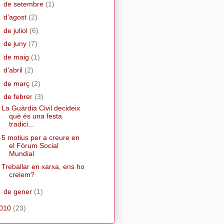
►
de setembre
(1)
►
d’agost
(2)
►
de juliol
(6)
►
de juny
(7)
►
de maig
(1)
►
d’abril
(2)
►
de març
(2)
▼
de febrer
(3)
La Guàrdia Civil decideix
què és una festa
tradici...
5 motius per a creure en
el Fòrum Social
Mundial
Treballar en xarxa, ens ho
creiem?
►
de gener
(1)
010
(23)