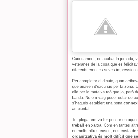
Curiosament, en acabar la jornada, 
veteranes de la cosa que es felicita
diferents eren les seves impressions
Per completar el dibuix, quan arribava
que anaven d’excursió per la zona. 
allà per la mateixa raó que jo, però 
banda. No em vaig poder estar de pens
s’hagués establert una bona
connex
ambiental.
Tot plegat em va fer pensar en aque
treball en xarxa
. Com en tantes alt
en molts altres casos, ens costa de
organitzativa és molt difícil que s