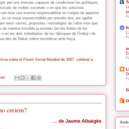
T
ats per uns mercats capaços de condicionar les polítiques
La
 socials de moltes societats o en què les solucions
p
van tenir una enorme responsabilitat en l’origen de aquesta
F
, és un espai imprescindible per prendre aire, per agafar
 per teixir xarxes, propostes i estratègies de l’altre món que
f
de manera invisible ja existeix (en les lluites de les
L
 en les dels treballadors de les fàbriques de l’Índia) i de
F
que des de Dakar volem reivindicar amb força.
s
E
F
ustícia sobre el Fòrum Social Mundial de 2007, celebrat a
L
D
ari:
F
G
O
 ho creiem?
... de Jaume Albaigès
Amb 