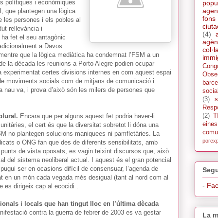
es polítiques i econòmiques
popu
agen
l, que plantegen una lògica
fons
de les persones i els pobles al
ciut
ut rellevància i
(4)
ha fet el seu antagònic
agèn
adicionalment a Davos
col·l
: mentre que la lògica mediàtica ha condemnat l’FSM a un
immi
s de la dècada les reunions a Porto Alegre podien ocupar
Cong
experimentat certes divisions internes en com aquest espai
Obse
t de moviments socials com de mitjans de comunicació i
barce
 la nau va, i prova d’això són les milers de persones que
socia
(3)
s
Respo
(2)
T
plural.
Encara que per alguns aquest fet podria haver-li
eine
unitàries, el cert és que la diversitat sobretot li dóna una
comu
’FSM no plantegen solucions maniquees ni pamfletàries. La
porex
dicats o ONG fan que des de diferents sensibilitats, amb
unts de vista oposats, es vagin teixint discursos que, això
al del sistema neoliberal actual. I aquest és el gran potencial
 pugui ser en ocasions difícil de consensuar, l’agenda de
Segu
tat en un món cada vegada més desigual (tant al nord com al
-
Fa
e es dirigeix cap al ecocidi .
ionals i locals que han tingut lloc en l’última dècada
ifestació contra la guerra de febrer de 2003 es va gestar
La m