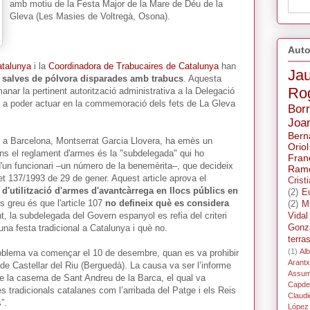
amb motiu de la Festa Major de la Mare de Déu de la
Gleva (Les Masies de Voltregà, Osona).
Auto
atalunya
i la
Coordinadora de Trabucaires de Catalunya
han
Ja
 salves de pólvora disparades amb trabucs
. Aquesta
Ro
nar la pertinent autorització administrativa a la Delegació
 a poder actuar en la commemoració dels fets de La Gleva
Bor
Joa
Bern
 a Barcelona, Montserrat Garcia Llovera, ha emès un
Oriol
s el reglament d'armes és la "subdelegada" qui ho
Fran
 d'un funcionari –un número de la benemèrita–, que decideix
Ramo
ret 137/1993 de 29 de gener. Aquest article aprova el
Crist
t d'utilització d'armes d'avantcàrrega en llocs públics en
(2)
E
s greu és que l'article 107
no defineix què es considera
(2)
M
nt, la subdelegada del Govern espanyol es refia del criteri
Vidal
una festa tradicional a Catalunya i què no.
Gonz
terra
(1)
Alb
 problema va començar el 10 de desembre, quan es va prohibir
Arant
 de Castellar del Riu (Berguedà). La causa va ser l’informe
Assum
de la caserna de Sant Andreu de la Barca, el qual va
Capdev
 tradicionals catalanes com l’arribada del Patge i els Reis
Claudi
”.
López