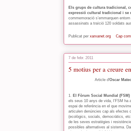
Els grups de cultura tradicional, c
expressió cultural tradicional i se 
commemoració s’emmarquen entorn al
assassinats a traïció 120 soldats aus
Publicat per
xarxanet.org
Cap com
7 de febr. 2011
5 motius per a creure e
Article d'
Oscar Mate
1.
El Fòrum Social Mundial (FSM) 
els seus 10 anys de vida, l’FSM ha 
espai de referència en el que movime
articulen denúncies cap als efectes d
(ecològics, socials, democràtics, et
de les seves estratègies i resistènci
possibles alternatives al sistema. Da