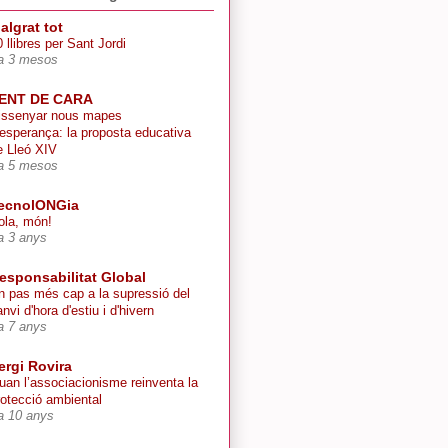
algrat tot
 llibres per Sant Jordi
a 3 mesos
ENT DE CARA
issenyar nous mapes
’esperança: la proposta educativa
e Lleó XIV
a 5 mesos
ecnolONGia
ola, món!
a 3 anys
esponsabilitat Global
n pas més cap a la supressió del
nvi d'hora d'estiu i d'hivern
a 7 anys
ergi Rovira
uan l’associacionisme reinventa la
rotecció ambiental
a 10 anys