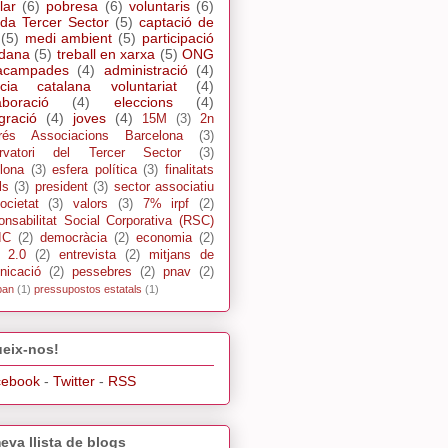
lar
(6)
pobresa
(6)
voluntaris
(6)
da Tercer Sector
(5)
captació de
(5)
medi ambient
(5)
participació
adana
(5)
treball en xarxa
(5)
ONG
acampades
(4)
administració
(4)
cia catalana voluntariat
(4)
aboració
(4)
eleccions
(4)
gració
(4)
joves
(4)
15M
(3)
2n
rés Associacions Barcelona
(3)
rvatori del Tercer Sector
(3)
lona
(3)
esfera política
(3)
finalitats
ls
(3)
president
(3)
sector associatiu
ocietat
(3)
valors
(3)
7% irpf
(2)
nsabilitat Social Corporativa (RSC)
IC
(2)
democràcia
(2)
economia
(2)
s 2.0
(2)
entrevista
(2)
mitjans de
nicació
(2)
pessebres
(2)
pnav
(2)
pan
(1)
pressupostos estatals
(1)
eix-nos!
cebook
-
Twitter
-
RSS
eva llista de blogs