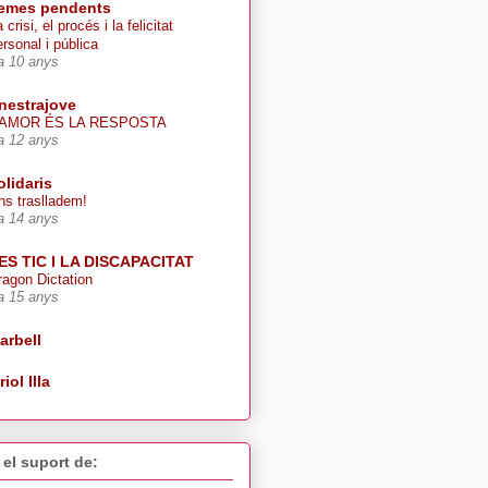
emes pendents
 crisi, el procés i la felicitat
ersonal i pública
a 10 anys
inestrajove
’AMOR ÉS LA RESPOSTA
a 12 anys
olidaris
ns traslladem!
a 14 anys
ES TIC I LA DISCAPACITAT
ragon Dictation
a 15 anys
arbell
riol Illa
el suport de: