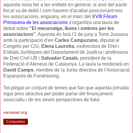
aquesta nova llei a les entitats en general, si això del pacte
fiscal va de debò i com haurem d'acabar posicionant-nos
les associacions, enguany, en el marc del
XVIII Fòrum
Primavera de les associacions
s'organitza una taula de
debat sobre
"El mecenatge, llums i ombres per les
associacions"
. Aquesta és farà l'1 de juny a Torre Jussana
amb la participació d’en
Carles Campuzano
,
diputat al
Congrés per CiU,
Elena Lauroba
,
exdirectora de Dret i
Entitats Jurídiques del Departament de Justícia i professora
de Dret Civil UB i
Salvador Casals
,
president de la
Federació d’Ateneus de Catalunya. La taula la moderarà en
David Camps
, membre de la Junta directiva de l’Associació
Espanyola de Fundraising.
Tot plegat un conjunt de temes que fan que aquesta jornada
sigui prou atractiva per poder parlar del finançament
associatiu i de les seves perspectives de futur.
xarxanet.org
Comparteix