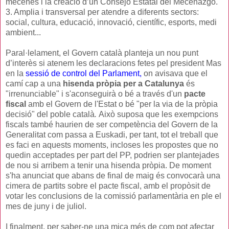
mecenes i la creació d’un Consejo Estatal del Mecenazgo.
3. Amplia i transversal per atendre a diferents sectors:
social, cultura, educació, innovació, científic, esports, medi
ambient...
Paral·lelament, el Govern català planteja un nou punt
d’interès si atenem les declaracions fetes pel president Mas
en la
sessió de control del Parlament,
on avisava que el
camí cap a una
hisenda pròpia per a Catalunya
és
"irrenunciable" i s'aconseguirà o bé a través d'un
pacte
fiscal
amb el Govern de l'Estat o bé "per la via de la pròpia
decisió" del poble català
.
Això suposa que les exempcions
fiscals també haurien de ser competència del Govern de la
Generalitat com passa a Euskadi, per tant, tot el treball que
es faci en aquests moments, incloses les propostes que no
quedin acceptades per part del PP, podrien ser plantejades
de nou si arribem a tenir una hisenda pròpia. De moment
s'ha anunciat que abans de final de maig és convocarà una
cimera de partits sobre el pacte fiscal, amb el propòsit de
votar les conclusions de la comissió parlamentària en ple el
mes de juny i de juliol.
I finalment, per saber-ne una mica més de com pot afectar