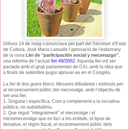
Dilluns 14 de maig s'anunciava per part del Secretari d'Estat
de Cultura, José Maria Lassalle l'aprovació de l'esborrany
de la nova
Llei de “
participación social y mecenazgo"
,
una reforma de l’actual
llei 49/2002
. Aquesta llei vol ser
pactada amb el grup parlamentari de CiU, amb la idea que
a finals de setembre pugui aprovar-se en el Congrés.
La llei té dos grans blocs: Mesures tributàries i estímuls per
al reconeixement públic del mecenatge, amb l’objectiu de
ser una llei:
1. Singular i específica. Com a complement a la iniciativa
pública, no substitutòria.
2. Que reguli "integralment" el mecenatge i el
micromecenatge que es faci a les entitats, el tipus de
donatius, el règim fiscal, el reconeixement públic dels