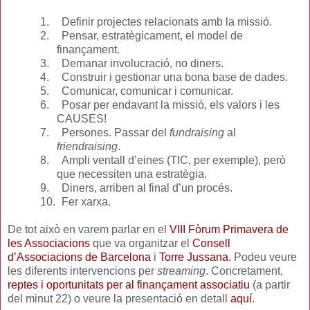
1.
Definir projectes relacionats amb la missió.
2.
Pensar, estratègicament, el model de
finançament.
3.
Demanar involucració, no diners.
4.
Construir i gestionar una bona base de dades.
5.
Comunicar, comunicar i comunicar.
6.
Posar per endavant la missió, els valors i les
CAUSES!
7.
Persones. Passar del
fundraising
al
friendraising
.
8.
Ampli ventall d’eines (TIC, per exemple), però
que necessiten una estratègia.
9.
Diners, arriben al final d’un procés.
10.
Fer xarxa.
De tot això en varem parlar en el
VIII Fòrum Primavera de
les Associacions
que va organitzar el
Consell
d’Associacions de Barcelona
i
Torre Jussana
. Podeu veure
les diferents intervencions per
streaming
. Concretament,
reptes i oportunitats per al finançament associatiu
(a partir
del minut 22) o veure la presentació en detall
aquí
.