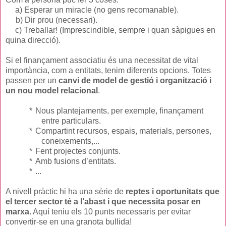
a) Esperar un miracle (no gens recomanable).
b) Dir prou (necessari).
c) Treballar! (Imprescindible, sempre i quan sàpigues en
quina direcció).
Si el finançament associatiu és una necessitat de vital
importància, com a entitats, tenim diferents opcions. Totes
passen per un
canvi de model de gestió i organització i
un nou model relacional
.
*
Nous plantejaments, per exemple, finançament
entre particulars.
*
Compartint recursos, espais, materials, persones,
coneixements,...
*
Fent projectes conjunts.
*
Amb fusions d’entitats.
*
...
A nivell pràctic hi ha una sèrie de
reptes i oportunitats que
el tercer sector té a l’abast i que necessita posar en
marxa
. Aquí teniu els 10 punts necessaris per evitar
convertir-se en una granota bullida!