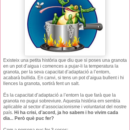
Existeix una petita història que diu que si poses una granota
en un pot d’aigua i comences a pujar-li la temperatura la
granota, per la seva capacitat d’adaptació a l’entorn,
acabarà bullida. En canvi, si tens un pot d’aigua bullent i hi
llences la granota, sortirà fent un salt.
És la capacitat d’adaptació a l’entorn la que farà que la
granota no pugui sobreviure. Aquesta història em sembla
aplicable al sector d’associacionisme i voluntariat del nostre
país.
Hi ha crisi, d’acord, ja ho sabem i ho vivim cada
dia... Però què puc fer?
Com a persona puc fer 3 coses: