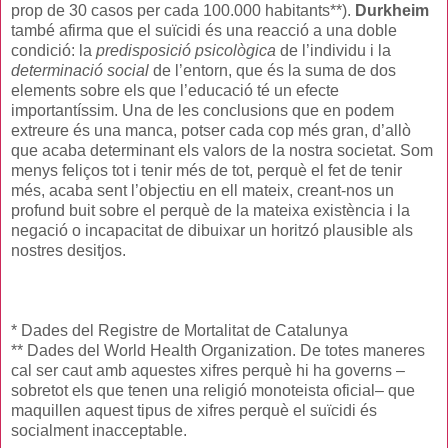
prop de 30 casos per cada 100.000 habitants**).
Durkheim
també afirma que el suïcidi és una reacció a una doble
condició: la
predisposició psicològica
de l’individu i la
determinació social
de l’entorn, que és la suma de dos
elements sobre els que l’educació té un efecte
importantíssim. Una de les conclusions que en podem
extreure és una manca, potser cada cop més gran, d’allò
que acaba determinant els valors de la nostra societat. Som
menys feliços tot i tenir més de tot, perquè el fet de tenir
més, acaba sent l’objectiu en ell mateix, creant-nos un
profund buit sobre el perquè de la mateixa existència i la
negació o incapacitat de dibuixar un horitzó plausible als
nostres desitjos.
* Dades del Registre de Mortalitat de Catalunya
** Dades del World Health Organization. De totes maneres
cal ser caut amb aquestes xifres perquè hi ha governs –
sobretot els que tenen una religió monoteista oficial– que
maquillen aquest tipus de xifres perquè el suïcidi és
socialment inacceptable.