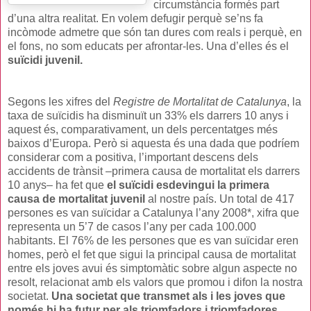
circumstància formés part
d’una altra realitat. En volem defugir perquè se’ns fa
incòmode admetre que són tan dures com reals i perquè, en
el fons, no som educats per afrontar-les. Una d’elles és el
suïcidi juve
nil.
Segons les xifres del
Registre de Mortalitat de Catalunya
, la
taxa de suïcidis ha disminuït un 33% els darrers 10 anys i
aquest és, comparativament, un dels percentatges més
baixos d’Europa. Però si aquesta és una dada que podríem
considerar com a positiva, l’important descens dels
accidents de trànsit –primera causa de mortalitat els darrers
10 anys– ha fet que
el suïcidi esdevingui la primera
causa de mortalitat juvenil
al nostre país. Un total de 417
persones es van suïcidar a Catalunya l’any 2008*, xifra que
representa un 5’7 de casos l’any per cada 100.000
habitants. El 76% de les persones que es van suïcidar eren
homes, però el fet que sigui la principal causa de mortalitat
entre els joves avui és simptomàtic sobre algun aspecte no
resolt, relacionat amb els valors que promou i difon la nostra
societat.
Una societat que transmet als i les joves que
només hi ha futur per als triomfadors i triomfadores