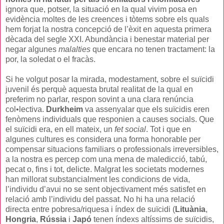
ignora que, potser, la situació en la qual vivim posa en
evidència moltes de les creences i tòtems sobre els quals
hem forjat la nostra concepció de l’èxit en aquesta primera
dècada del segle XXI. Abundància i benestar material per
negar algunes
malalties
que encara no tenen tractament: la
por, la soledat o el fracàs.
Si he volgut posar la mirada, modestament, sobre el suïcidi
juvenil és perquè aquesta brutal realitat de la qual en
preferim no parlar, respon sovint a una clara renúncia
col•lectiva.
Durkheim
va assenyalar que els suïcidis eren
fenòmens individuals que responien a causes socials. Que
el suïcidi era, en ell mateix, un
fet social
. Tot i que en
algunes cultures es considera una forma honorable per
compensar situacions familiars o professionals irreversibles,
a la nostra es percep com una mena de maledicció, tabú,
pecat o, fins i tot, delicte. Malgrat les societats modernes
han millorat substancialment les condicions de vida,
l’individu d’avui no se sent objectivament més satisfet en
relació amb l’individu del passat. No hi ha una relació
directa entre pobresa/riquesa i índex de suïcidi (
Lituània
,
Hongria
,
Rússia
i
Japó
tenen índexs altíssims de suïcidis,