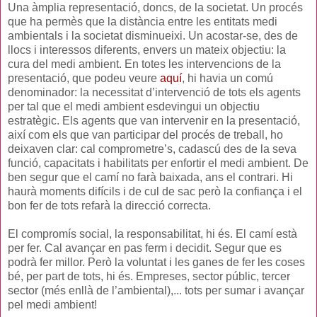
Una àmplia representació, doncs, de la societat. Un procés
que ha permès que la distància entre les entitats medi
ambientals i la societat disminueixi. Un acostar-se, des de
llocs i interessos diferents, envers un mateix objectiu: la
cura del medi ambient. En totes les intervencions de la
presentació, que podeu veure
aquí
, hi havia un comú
denominador: la necessitat d’intervenció de tots els agents
per tal que el medi ambient esdevingui un objectiu
estratègic. Els agents que van intervenir en la presentació,
així com els que van participar del procés de treball, ho
deixaven clar: cal comprometre’s, cadascú des de la seva
funció, capacitats i habilitats per enfortir el medi ambient. De
ben segur que el camí no farà baixada, ans el contrari. Hi
haurà moments difícils i de cul de sac però la confiança i el
bon fer de tots refarà la direcció correcta.
El compromís social, la responsabilitat, hi és. El camí està
per fer. Cal avançar en pas ferm i decidit. Segur que es
podrà fer millor. Però la voluntat i les ganes de fer les coses
bé, per part de tots, hi és. Empreses, sector públic, tercer
sector (més enllà de l’ambiental),... tots per sumar i avançar
pel medi ambient!