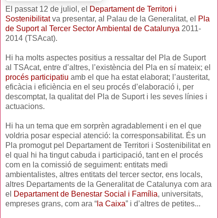
El passat 12 de juliol, el
Departament de Territori i
Sostenibilitat
va presentar, al Palau de la Generalitat, el
Pla
de Suport al Tercer Sector Ambiental de Catalunya
2011-
2014 (TSAcat).
Hi ha molts aspectes positius a ressaltar del Pla de Suport
al TSAcat, entre d’altres, l’existència del Pla en sí mateix; el
procés participatiu
amb el que ha estat elaborat; l’austeritat,
eficàcia i eficiència en el seu procés d’elaboració i, per
descomptat, la qualitat del Pla de Suport i les seves línies i
actuacions.
Hi ha un tema que em sorprèn agradablement i en el que
voldria posar especial atenció: la corresponsabilitat. És un
Pla promogut pel Departament de Territori i Sostenibilitat en
el qual hi ha tingut cabuda i participació, tant en el procés
com en la comissió de seguiment: entitats medi
ambientalistes, altres entitats del tercer sector, ens locals,
altres Departaments de la Generalitat de Catalunya com ara
el
Departament de Benestar Social i Família
, universitats,
empreses grans, com ara “
la Caixa
” i d’altres de petites...