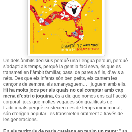
Un dels àmbits decisius perquè una llengua perduri, perquè
s’adapti als temps, perquè la gent la faci seva, és que es
transmeti en l’àmbit familiar, passi de pares a fills, d’avis a
néts. Des que els infants són ben petits, els cantem les
cançons de sempre, els amanyaguem… i juguem amb ells.
Hi ha molts jocs per als quals no cal comptar amb cap
mena d’estri o joguina
, és a dir, que només ens cal l’acció
corporal; jocs que moltes vegades són qualificats de
tradicionals perquè existeixen des de temps immemorial,
són d’orígen popular i es transmeten oralment a través de
les generacions.
En els territoris de parla catalana en tenim un munt; ”un,