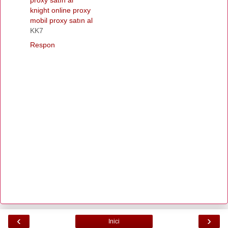
knight online proxy
mobil proxy satın al
KK7
Respon
‹
›
Inici