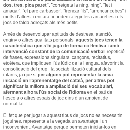
dos, tres, pica paret”
, ”corretgeta la ning, ning”, ”fet i
amagar”, ”el pare carbasser”, ”trencar fils”, ”arrencar cebes” i
molts d’altres, i encara hi podem afegir les cantarelles i els
jocs de falda adreçats als més petits.
Amés de desenvolupar aptituds de destresa, atenció,
enginy o altres qualitats personals,
aquests jocs tenen la
característica que s’hi juga de forma col·lectiva i amb
intervenció constant de la comunicació verbal
: repetició
de frases, expressions singulars, cançons, recitatius,
etcètera, que impliquen l’ús lúdic de la llengua, afavorint la
consolidació del grup i la sociabilització cultural dels
infants, ja que si
per alguns pot representar la seva
iniciació en l’aprenentatge del català, per altres pot
significar la millora a ampliació del seu vocabulari,
afermant alhora l’ús social de l’idioma
en el pati de
l’escola o altres espais de joc dins d’un ambient de
normalitat.
El fet que per jugar a aquest tipus de jocs no es necessitin
joguines, representa a la vegada un avantatge i un
inconvenient. Avantatge perquè permeten iniciar-los en