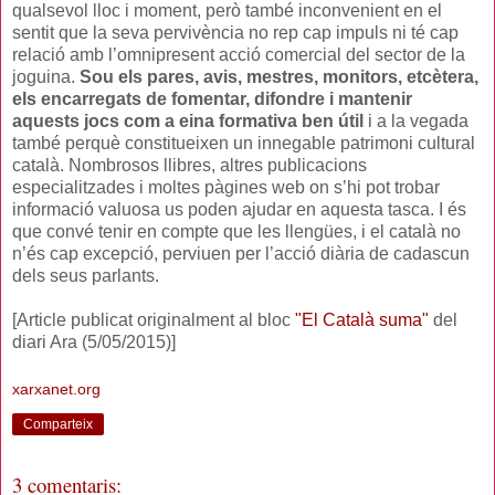
qualsevol lloc i moment, però també inconvenient en el
sentit que la seva pervivència no rep cap impuls ni té cap
relació amb l’omnipresent acció comercial del sector de la
joguina.
Sou els pares, avis, mestres, monitors, etcètera,
els encarregats de fomentar, difondre i mantenir
aquests jocs com a eina formativa ben útil
i a la vegada
també perquè constitueixen un innegable patrimoni cultural
català. Nombrosos llibres, altres publicacions
especialitzades i moltes pàgines web on s’hi pot trobar
informació valuosa us poden ajudar en aquesta tasca. I és
que convé tenir en compte que les llengües, i el català no
n’és cap excepció, perviuen per l’acció diària de cadascun
dels seus parlants.
[Article publicat originalment al bloc
"El Català suma"
del
diari Ara (5/05/2015)]
xarxanet.org
Comparteix
3 comentaris: