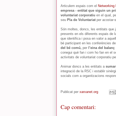
Articulem espais com el
Networking
empresa - entitat que siguin un pr
voluntariat corporatiu
en el qual, p
seu
Pla de Voluntariat
per acostar-s
Són moltes, doncs, les entitats que j
presents en els diferents espais de l
que identifica i posa en valor a aqu
bé participant en les conferències d
del bé comú,
per
l’eina del balanç
conegui què fan i com ho fan en el seu
activitats de voluntariat corporatiu 
Animar doncs a les entitats a
sumar-
integració de la RSC i establir sinèr
socials com a organitzacions respons
Publicat per
xarxanet.org
Cap comentari: