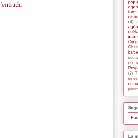
popu
'entrada
agen
fons
ciut
(4)
agèn
col·l
immi
Cong
Obse
barce
socia
(3)
s
Respo
(2)
T
eine
comu
porex
Segu
-
Fa
La m