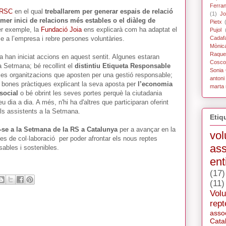
Ferra
 RSC
en el qual
treballarem per generar espais de relació
(1)
Jo
imer inici de relacions més estables o el diàleg de
Pietx
er exemple, la
Fundació Joia
ens explicarà com ha adaptat el
Pujol
e a l’empresa i rebre persones voluntàries.
Cadaf
Mònic
Raque
a han iniciat accions en aquest sentit. Algunes estaran
Coscol
a Setmana; bé recollint el
distintiu Etiqueta Responsable
Sonia 
elles organitzacions que aposten per una gestió responsable;
antoni
e bones pràctiques explicant la seva aposta per
l’economia
marta 
 social
o bé obrint les seves portes perquè la ciutadania
 dia a dia. A més, n'hi ha d'altres que participaran oferint
pels assistents a la Setmana.
Etiq
se a la Setmana de la RS a Catalunya
per a avançar en la
vol
gies de col·laboració per poder afrontar els nous reptes
ass
ables i sostenibles.
ent
(17)
(11)
Volu
rept
asso
Cata