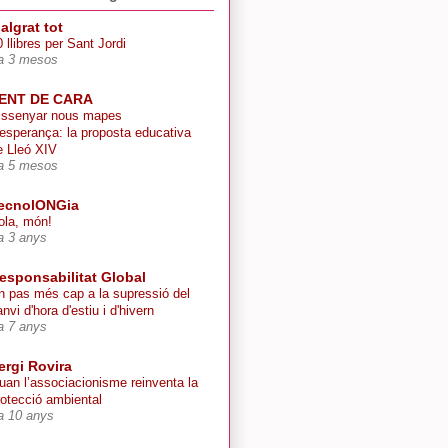
algrat tot
 llibres per Sant Jordi
a 3 mesos
ENT DE CARA
issenyar nous mapes
’esperança: la proposta educativa
e Lleó XIV
a 5 mesos
ecnolONGia
ola, món!
a 3 anys
esponsabilitat Global
n pas més cap a la supressió del
nvi d'hora d'estiu i d'hivern
a 7 anys
ergi Rovira
uan l’associacionisme reinventa la
rotecció ambiental
a 10 anys