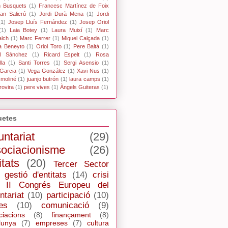
n Busquets
(1)
Francesc Martínez de Foix
an Salicrú
(1)
Jordi Durà Mena
(1)
Jordi
(1)
Josep Lluís Fernández
(1)
Josep Oriol
(1)
Laia Botey
(1)
Laura Muixí
(1)
Marc
alch
(1)
Marc Ferrer
(1)
Miquel Calçada
(1)
a Beneyto
(1)
Oriol Toro
(1)
Pere Baltà
(1)
l Sánchez
(1)
Ricard Espelt
(1)
Rosa
la
(1)
Santi Torres
(1)
Sergi Asensio
(1)
Garcia
(1)
Vega González
(1)
Xavi Nus
(1)
 moliné
(1)
juanjo butrón
(1)
laura camps
(1)
rovira
(1)
pere vives
(1)
Àngels Guiteras
(1)
uetes
untariat
(29)
ociacionisme
(26)
itats
(20)
Tercer Sector
gestió d'entitats
(14)
crisi
II Congrés Europeu del
ntariat
(10)
participació
(10)
es
(10)
comunicació
(9)
ciacions
(8)
finançament
(8)
lunya
(7)
empreses
(7)
cultura