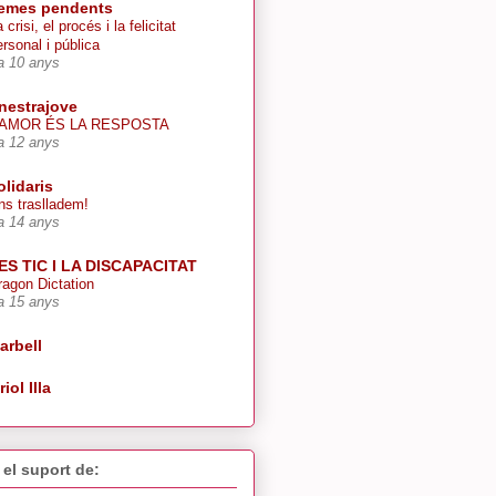
emes pendents
 crisi, el procés i la felicitat
ersonal i pública
a 10 anys
inestrajove
’AMOR ÉS LA RESPOSTA
a 12 anys
olidaris
ns traslladem!
a 14 anys
ES TIC I LA DISCAPACITAT
ragon Dictation
a 15 anys
arbell
riol Illa
el suport de: