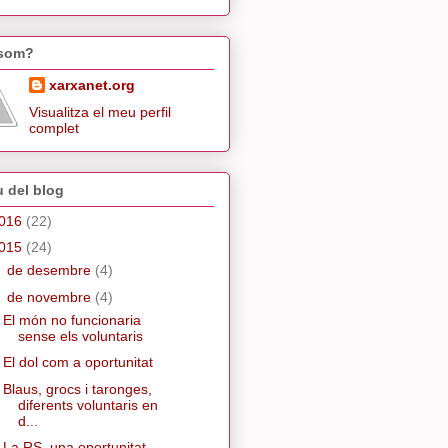
 som?
xarxanet.org
Visualitza el meu perfil
complet
u del blog
016
(22)
015
(24)
►
de desembre
(4)
▼
de novembre
(4)
El món no funcionaria
sense els voluntaris
El dol com a oportunitat
Blaus, grocs i taronges,
diferents voluntaris en
d...
La RS, una oportunitat