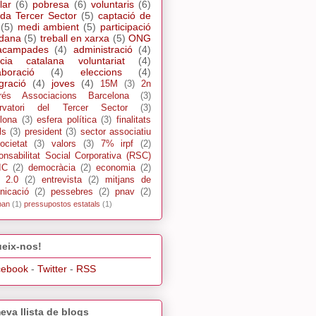
lar
(6)
pobresa
(6)
voluntaris
(6)
da Tercer Sector
(5)
captació de
(5)
medi ambient
(5)
participació
adana
(5)
treball en xarxa
(5)
ONG
acampades
(4)
administració
(4)
cia catalana voluntariat
(4)
aboració
(4)
eleccions
(4)
gració
(4)
joves
(4)
15M
(3)
2n
rés Associacions Barcelona
(3)
rvatori del Tercer Sector
(3)
lona
(3)
esfera política
(3)
finalitats
ls
(3)
president
(3)
sector associatiu
ocietat
(3)
valors
(3)
7% irpf
(2)
nsabilitat Social Corporativa (RSC)
IC
(2)
democràcia
(2)
economia
(2)
s 2.0
(2)
entrevista
(2)
mitjans de
nicació
(2)
pessebres
(2)
pnav
(2)
pan
(1)
pressupostos estatals
(1)
eix-nos!
cebook
-
Twitter
-
RSS
eva llista de blogs