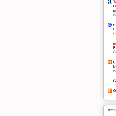
T
La
p
F
f
L
F
s
E
F
L
D
F
G
O
Amb 