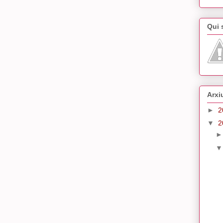
Qui
Arxi
►
2
▼
2