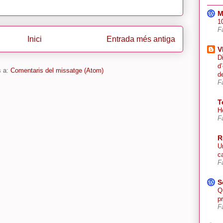
M
10
F
Inici
Entrada més antiga
V
D
d
s a:
Comentaris del missatge (Atom)
d
F
T
H
F
R
U
ca
F
S
Q
p
F