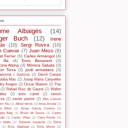
rs
ume Albaigès
(14)
ger Buch
(12)
Irene
ràs
(10)
Sergi Rovira
(10)
n Cuevas
(7)
Juan Mezo
(6)
at Ferrer
(5)
Carles Armengol
(4)
 Illa
(4)
Enric Benavent
(3)
cina Alsina
(3)
Mònica Sabata
(3)
n Torra
(3)
jordi armadans
(3)
ianisme i Justícia
(2)
David Camps
ulàlia Mas
(2)
Josep Maria Canyelles
iky Aragon
(2)
Oscar Mateos
(2)
Pau
(2)
Rafael Ruiz de Gauna
(2)
Walter
ález
(2)
enric canet
(2)
ramon
ssa
(2)
xavier pastor
(2)
Alba Cuevas
ert Riu
(1)
Alfred Vernis
(1)
Anna Arrufat
(1)
xa Ribot
(1)
Arnau Garcia Conesa
(1)
pta Baig
(1)
Bruno de Sousa
(1)
Carles
ila
(1)
Carles Viñas
(1)
Clara Rosàs
(1)
o Malta
(1)
Eduardo Izquierdo
(1)
Elena
(1)
Enric Madrigal
(1)
Enric Morist
(1)