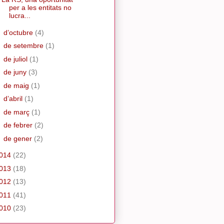
per a les entitats no
lucra...
►
d’octubre
(4)
►
de setembre
(1)
►
de juliol
(1)
►
de juny
(3)
►
de maig
(1)
►
d’abril
(1)
►
de març
(1)
►
de febrer
(2)
►
de gener
(2)
014
(22)
013
(18)
012
(13)
011
(41)
010
(23)