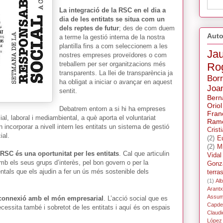
La integració de la RSC en el dia a
dia de les entitats se situa com un
dels reptes de futur
; des de com duem
Auto
a terme la gestió interna de la nostra
plantilla fins a com seleccionem a les
Ja
nostres empreses proveïdores o com
treballem per ser organitzacions més
Ro
transparents. La llei de transparència ja
Bor
ha obligat a iniciar o avançar en aquest
Joa
sentit.
Bern
Oriol
Debatrem entorn a si hi ha empreses
Fran
, laboral i mediambiental, a què aporta el voluntariat
Ramo
 incorporar a nivell intern les entitats un sistema de gestió
Crist
ial.
(2)
E
(2)
M
 RSC és una oportunitat per les entitats
. Cal que articulin
Vidal
mb els seus grups d’interès, pel bon govern o per la
Gonz
ntals que els ajudin a fer un ús més sostenible dels
terra
(1)
Alb
Arant
Assum
 connexió amb el món empresarial
. L’acció social que es
Capdev
ssita també i sobretot de les entitats i aquí és on espais
Claudi
López