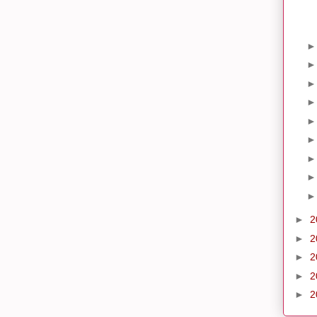
►
2
►
2
►
2
►
2
►
2