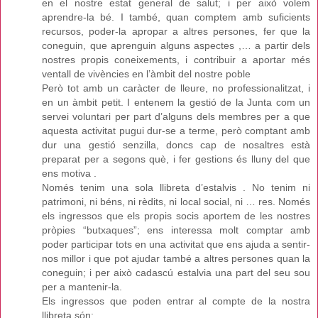
en el nostre estat general de salut; i per això volem
aprendre-la bé. I també, quan comptem amb suficients
recursos, poder-la apropar a altres persones, fer que la
coneguin, que aprenguin alguns aspectes ,… a partir dels
nostres propis coneixements, i contribuir a aportar més
ventall de vivències en l’àmbit del nostre poble
Però tot amb un caràcter de lleure, no professionalitzat, i
en un àmbit petit. I entenem la gestió de la Junta com un
servei voluntari per part d’alguns dels membres per a que
aquesta activitat pugui dur-se a terme, però comptant amb
dur una gestió senzilla, doncs cap de nosaltres està
preparat per a segons què, i fer gestions és lluny del que
ens motiva .
Només tenim una sola llibreta d’estalvis . No tenim ni
patrimoni, ni béns, ni rèdits, ni local social, ni … res. Només
els ingressos que els propis socis aportem de les nostres
pròpies “butxaques”; ens interessa molt comptar amb
poder participar tots en una activitat que ens ajuda a sentir-
nos millor i que pot ajudar també a altres persones quan la
coneguin; i per això cadascú estalvia una part del seu sou
per a mantenir-la.
Els ingressos que poden entrar al compte de la nostra
llibreta són: