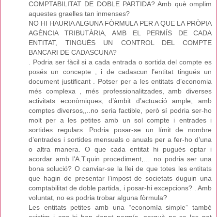
COMPTABILITAT DE DOBLE PARTIDA? Amb què omplim
aquestes graelles tan inmenses?
NO HI HAURIA ALGUNA FÒRMULA PER A QUE LA PRÒPIA
AGÈNCIA TRIBUTÀRIA, AMB EL PERMÍS DE CADA
ENTITAT, TINGUÉS UN CONTROL DEL COMPTE
BANCARI DE CADASCUNA?
. Podria ser fàcil si a cada entrada o sortida del compte es
posés un concepte , i de cadascun l’entitat tingués un
document justificant . Potser per a les entitats d’economia
més complexa , més professionalitzades, amb diverses
activitats econòmiques, d’àmbit d’actuació ample, amb
comptes diversos,,..no seria factible, però sí podria ser-ho
molt per a les petites amb un sol compte i entrades i
sortides regulars. Podria posar-se un límit de nombre
d’entrades i sortides mensuals o anuals per a fer-ho d’una
o altra manera. O que cada entitat hi pugués optar i
acordar amb l’A.T.quin procediment,… no podria ser una
bona solució? O canviar-se la llei de que totes les entitats
que hagin de presentar l’impost de societats duguin una
comptabilitat de doble partida, i posar-hi excepcions? . Amb
voluntat, no es podria trobar alguna fòrmula?
Les entitats petites amb una “economía simple” també
existim i ens hi han donat permís, perquè no se les pot