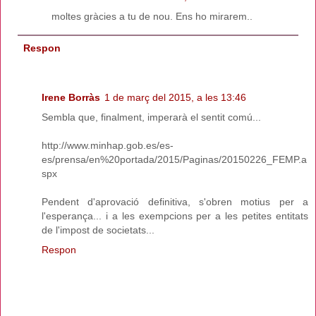
moltes gràcies a tu de nou. Ens ho mirarem..
Respon
Irene Borràs
1 de març del 2015, a les 13:46
Sembla que, finalment, imperarà el sentit comú...
http://www.minhap.gob.es/es-
es/prensa/en%20portada/2015/Paginas/20150226_FEMP.a
spx
Pendent d'aprovació definitiva, s'obren motius per a
l'esperança... i a les exempcions per a les petites entitats
de l'impost de societats...
Respon