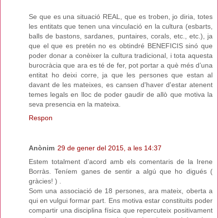
Se que es una situació REAL, que es troben, jo diria, totes
les entitats que tenen una vinculació en la cultura (esbarts,
balls de bastons, sardanes, puntaires, corals, etc., etc.), ja
que el que es pretén no es obtindré BENEFICIS sinó que
poder donar a conèixer la cultura tradicional, i tota aquesta
burocràcia que ara es té de fer, pot portar a què més d’una
entitat ho deixi corre, ja que les persones que estan al
davant de les mateixes, es cansen d'haver d'estar atenent
temes legals en lloc de poder gaudir de allò que motiva la
seva presencia en la mateixa.
Respon
Anònim
29 de gener del 2015, a les 14:37
Estem totalment d’acord amb els comentaris de la Irene
Borràs. Teníem ganes de sentir a algú que ho digués (
gràcies! ) .
Som una associació de 18 persones, ara mateix, oberta a
qui en vulgui formar part. Ens motiva estar constituits poder
compartir una disciplina física que repercuteix positivament