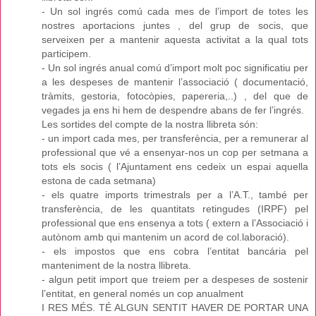
- Un sol ingrés comú cada mes de l’import de totes les
nostres aportacions juntes , del grup de socis, que
serveixen per a mantenir aquesta activitat a la qual tots
participem.
- Un sol ingrés anual comú d’import molt poc significatiu per
a les despeses de mantenir l’associació ( documentació,
tràmits, gestoria, fotocòpies, papereria,..) , del que de
vegades ja ens hi hem de despendre abans de fer l’ingrés.
Les sortides del compte de la nostra llibreta són:
- un import cada mes, per transferència, per a remunerar al
professional que vé a ensenyar-nos un cop per setmana a
tots els socis ( l’Ajuntament ens cedeix un espai aquella
estona de cada setmana)
- els quatre imports trimestrals per a l’A.T., també per
transferència, de les quantitats retingudes (IRPF) pel
professional que ens ensenya a tots ( extern a l’Associació i
autònom amb qui mantenim un acord de col.laboració).
- els impostos que ens cobra l’entitat bancária pel
manteniment de la nostra llibreta.
- algun petit import que treiem per a despeses de sostenir
l’entitat, en general només un cop anualment
I RES MÉS. TÉ ALGUN SENTIT HAVER DE PORTAR UNA