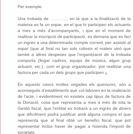
Per exemple
Una trobada de …………, en la que a la finalització de la
mateixa es fa un sopar, en el que hi participen els actuants
a mes a més d’acompanyants, i que en el moment de
realitzar la inscripció de participació, es demana que es faci
un ingrés a una determinada compte corrent, per assistir al
sopar (que al final no tan sols cobreix el mateix sinó que
també a altres despeses que l’organització de la trobada
comporta (llogar cadires, equips de música, algun grup
actuant, etc.), com el grup organitzador, pot realitzar una
factura per cada un dels grups que participen ¿
En aquests casos moltes vegades els queviures, són a
aconseguits d’establiments que col·laboren en la realització
de l’acte, i evidentment no existeix cap tipus de factura de
la Donació, cosa que representa a mes a més de tota la
Gestió fiscal, que l’entitat es trobarà a un ingrés de diners
que difícilment podrà justificar amb alguna compra el que
representa que al final obté un benefici fiscal, que pot
representar inclús haver de pagar a hisenda l’impost de
societats.