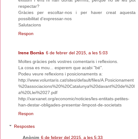
respectar?
Gràcies per escoltar-nos i per haver creat aquesta
possibilitat d’expressar-nos
Salutacions
Respon
Irene Borràs
6 de febrer del 2015, a les 5:03
Moltes gràcies pels vostres comentaris i reflexions.
La cosa es mou... esperem que acabi "bé".
Podeu veure reflexions i posicionaments a:
http://www.voluntaris.cat/sites/default/files/A.Posicionament
%20associacions%20%20Catalunya%20davant%20de%20l
a%20Llei%2027.pdf
http://xarxanet.org/economic/noticies/les-entitats-petites-
han-destar-obligades-presentar-limpost-de-societats
Respon
Respostes
Anònim
6 de febrer del 2015, a les 5:33