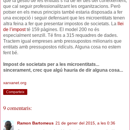
que la gestió de les entitats s’ha de fer des del coneixement,
que cal seguir professionalitzant les organitzacions. Però
potser en els meus principis també estaria disposada a fer
una excepció i seguir defensant que les microentitats tenen
altra feina a fer que presentar impostos de societats. La
llei
de l’impost
té 159 pàgines. El model 200 no és
especialment senzill. Té fins a 315 requadres de dades.
Tractem igual empreses amb pressupostos milionaris que
entitats amb pressupostos ridículs. Alguna cosa no estem
fent bé.
Impost de societats per a les microentitats...
sincerament, crec que algú hauria de dir alguna cosa...
xarxanet.org
Comparteix
9 comentaris:
Ramon Bartomeus
21 de gener del 2015, a les 0:36