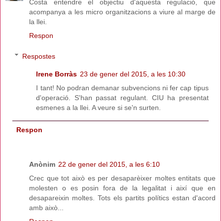
Costa entendre el objectiu d'aquesta regulació, que
acompanya a les micro organitzacions a viure al marge de
la llei.
Respon
Respostes
Irene Borràs
23 de gener del 2015, a les 10:30
I tant! No podran demanar subvencions ni fer cap tipus
d'operació. S'han passat regulant. CIU ha presentat
esmenes a la llei. A veure si se'n surten.
Respon
Anònim
22 de gener del 2015, a les 6:10
Crec que tot això es per desaparèixer moltes entitats que
molesten o es posin fora de la legalitat i així que en
desapareixin moltes. Tots els partits polítics estan d'acord
amb això...