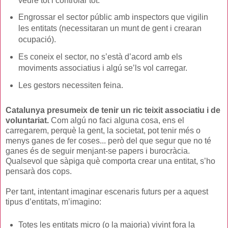
veure tot i controlar tot.
Engrossar el sector públic amb inspectors que vigilin
les entitats (necessitaran un munt de gent i crearan
ocupació).
Es coneix el sector, no s’està d’acord amb els
moviments associatius i algú se’ls vol carregar.
Les gestors necessiten feina.
Catalunya presumeix de tenir un ric teixit associatiu i de
voluntariat.
Com algú no faci alguna cosa, ens el
carregarem, perquè la gent, la societat, pot tenir més o
menys ganes de fer coses... però del que segur que no té
ganes és de seguir menjant-se papers i burocràcia.
Qualsevol que sàpiga què comporta crear una entitat, s’ho
pensarà dos cops.
Per tant, intentant imaginar escenaris futurs per a aquest
tipus d’entitats, m’imagino:
Totes les entitats micro (o la majoria) vivint fora la