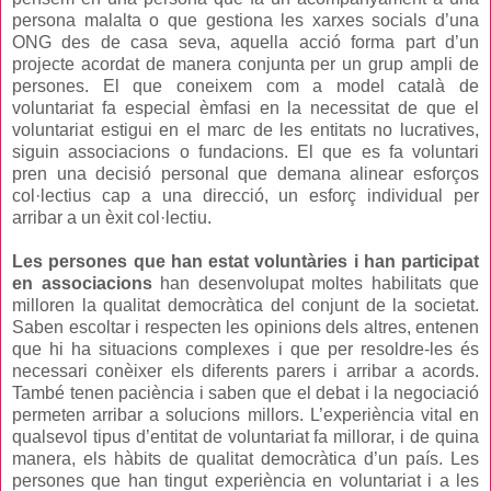
persona malalta o que gestiona les xarxes socials d’una
ONG des de casa seva, aquella acció forma part d’un
projecte acordat de manera conjunta per un grup ampli de
persones. El que coneixem com a model català de
voluntariat fa especial èmfasi en la necessitat de que el
voluntariat estigui en el marc de les entitats no lucratives,
siguin associacions o fundacions. El que es fa voluntari
pren una decisió personal que demana alinear esforços
col·lectius cap a una direcció, un esforç individual per
arribar a un èxit col·lectiu.
Les persones que han estat voluntàries i han participat
en associacions
han desenvolupat moltes habilitats que
milloren la qualitat democràtica del conjunt de la societat.
Saben escoltar i respecten les opinions dels altres, entenen
que hi ha situacions complexes i que per resoldre-les és
necessari conèixer els diferents parers i arribar a acords.
També tenen paciència i saben que el debat i la negociació
permeten arribar a solucions millors. L’experiència vital en
qualsevol tipus d’entitat de voluntariat fa millorar, i de quina
manera, els hàbits de qualitat democràtica d’un país. Les
persones que han tingut experiència en voluntariat i a les