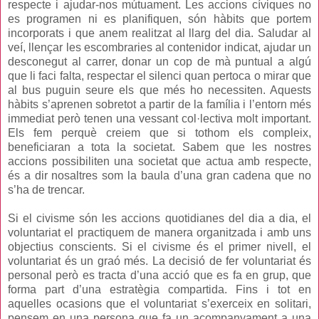
respecte i ajudar-nos mútuament. Les accions cíviques no
es programen ni es planifiquen, són hàbits que portem
incorporats i que anem realitzat al llarg del dia. Saludar al
veí, llençar les escombraries al contenidor indicat, ajudar un
desconegut al carrer, donar un cop de mà puntual a algú
que li faci falta, respectar el silenci quan pertoca o mirar que
al bus puguin seure els que més ho necessiten. Aquests
hàbits s’aprenen sobretot a partir de la família i l’entorn més
immediat però tenen una vessant col·lectiva molt important.
Els fem perquè creiem que si tothom els compleix,
beneficiaran a tota la societat. Sabem que les nostres
accions possibiliten una societat que actua amb respecte,
és a dir nosaltres som la baula d’una gran cadena que no
s’ha de trencar.
Si el civisme són les accions quotidianes del dia a dia, el
voluntariat el practiquem de manera organitzada i amb uns
objectius conscients. Si el civisme és el primer nivell, el
voluntariat és un graó més. La decisió de fer voluntariat és
personal però es tracta d’una acció que es fa en grup, que
forma part d’una estratègia compartida. Fins i tot en
aquelles ocasions que el voluntariat s’exerceix en solitari,
pensem en una persona que fa un acompanyament a una