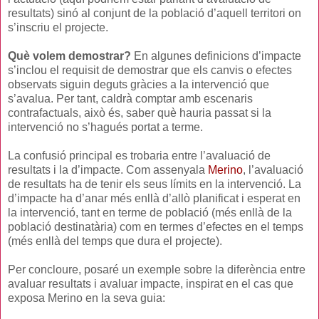
resultats) sinó al conjunt de la població d’aquell territori on
s’inscriu el projecte.
Què volem demostrar?
En algunes definicions d’impacte
s’inclou el requisit de demostrar que els canvis o efectes
observats siguin deguts gràcies a la intervenció que
s’avalua. Per tant, caldrà comptar amb escenaris
contrafactuals, això és, saber què hauria passat si la
intervenció no s’hagués portat a terme.
La confusió principal es trobaria entre l’avaluació de
resultats i la d’impacte. Com assenyala
Merino
, l’avaluació
de resultats ha de tenir els seus límits en la intervenció. La
d’impacte ha d’anar més enllà d’allò planificat i esperat en
la intervenció, tant en terme de població (més enllà de la
població destinatària) com en termes d’efectes en el temps
(més enllà del temps que dura el projecte).
Per concloure, posaré un exemple sobre la diferència entre
avaluar resultats i avaluar impacte, inspirat en el cas que
exposa Merino en la seva guia: