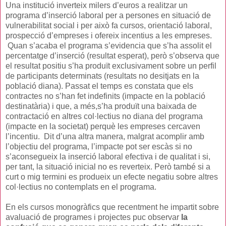
Una institució inverteix milers d’euros a realitzar un
programa d’inserció laboral per a persones en situació de
vulnerabilitat social i per això fa cursos, orientació laboral,
prospecció d’empreses i ofereix incentius a les empreses.
Quan s’acaba el programa s’evidencia que s’ha assolit el
percentatge d’inserció (resultat esperat), però s’observa que
el resultat positiu s’ha produït exclusivament sobre un perfil
de participants determinats (resultats no desitjats en la
població diana). Passat el temps es constata que els
contractes no s’han fet indefinits (impacte en la població
destinatària) i que, a més,s’ha produït una baixada de
contractació en altres col·lectius no diana del programa
(impacte en la societat) perquè les empreses cercaven
l’incentiu. Dit d’una altra manera, malgrat acomplir amb
l’objectiu del programa, l’impacte pot ser escàs si no
s’aconsegueix la inserció laboral efectiva i de qualitat i si,
per tant, la situació inicial no es reverteix. Però també si a
curt o mig termini es produeix un efecte negatiu sobre altres
col·lectius no contemplats en el programa.
En els cursos monogràfics que recentment he impartit sobre
avaluació de programes i projectes puc observar
la