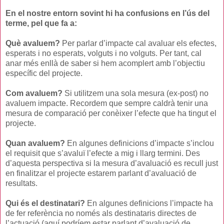
En el nostre entorn sovint hi ha confusions en l’ús del
terme, pel que fa a:
Què avaluem?
Per parlar d’impacte cal avaluar els efectes,
esperats i no esperats, volguts i no volguts. Per tant, cal
anar més enllà de saber si hem acomplert amb l’objectiu
específic del projecte.
Com avaluem?
Si utilitzem una sola mesura (ex-post) no
avaluem impacte. Recordem que sempre caldrà tenir una
mesura de comparació per conèixer l’efecte que ha tingut el
projecte.
Quan avaluem?
En algunes definicions d’impacte s’inclou
el requisit que s’avaluï l’efecte a mig i llarg termini. Des
d’aquesta perspectiva si la mesura d’avaluació es recull just
en finalitzar el projecte estarem parlant d’avaluació de
resultats.
Qui és el destinatari?
En algunes definicions l’impacte ha
de fer referència no només als destinataris directes de
l’actuació (aquí podríem estar parlant d’avaluació de