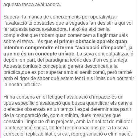
aquesta tasca avaluadora.
Superar la manca de coneixements per operativitzar
l’avaluació té obstacles que a vegades fan desistir a qui vol
fer aquesta tasca avaluadora, i això és així per la
complexitat que trobem quan comencem a llegir manuals
sobre el tema. I és que
el primer obstacle apareix quan
intentem comprendre el terme “avaluació d’impacte”, ja
que no és un concepte unívoc.
La seva conceptualització
depèn, en part, del paradigma teòric des d’on es planteja.
Aquesta confusió conceptual genera desconcert a la
pràctica,que es pot superar amb el sentit comú, però també
amb el rigor de saber què estem fent i els límits que pot tenir
la nostra pràctica.
Hi ha consens en el fet que l’avaluació d’impacte és un
tipus específic d’avaluació que busca quantificar els canvis
o efectes observats en un temps i espai determinatsa partir
de la comparació de, com a mínim, dues mesures que
constatin l’impacte d’un projecte, amb la finalitat de millorar
la intervenció social, tot fent recomanacions per a la seva
correcció, replicabilitat i, si cal, reprogramació o eliminació.