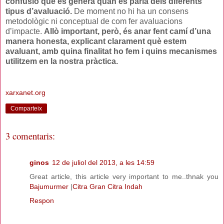
confusió que es genera quan es parla dels diferents
tipus d’avaluació.
De moment no hi ha un consens
metodològic ni conceptual de com fer avaluacions
d’impacte.
Allò important, però, és anar fent camí d’una
manera honesta, explicant clarament què estem
avaluant, amb quina finalitat ho fem i quins mecanismes
utilitzem en la nostra pràctica.
xarxanet.org
Comparteix
3 comentaris:
ginos
12 de juliol del 2013, a les 14:59
Great article, this article very important to me..thnak you
Bajumurmer
|
Citra Gran Citra Indah
Respon