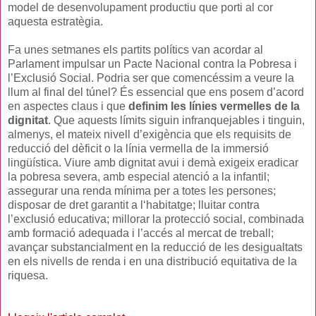
model de desenvolupament productiu que porti al cor
aquesta estratègia.
Fa unes setmanes els partits polítics van acordar al
Parlament impulsar un Pacte Nacional contra la Pobresa i
l’Exclusió Social. Podria ser que comencéssim a veure la
llum al final del túnel? És essencial que ens posem d’acord
en aspectes claus i que
definim les línies vermelles de la
dignitat
. Que aquests límits siguin infranquejables i tinguin,
almenys, el mateix nivell d’exigència que els requisits de
reducció del dèficit o la línia vermella de la immersió
lingüística. Viure amb dignitat avui i demà exigeix eradicar
la pobresa severa, amb especial atenció a la infantil;
assegurar una renda mínima per a totes les persones;
disposar de dret garantit a l‘habitatge; lluitar contra
l’exclusió educativa; millorar la protecció social, combinada
amb formació adequada i l’accés al mercat de treball;
avançar substancialment en la reducció de les desigualtats
en els nivells de renda i en una distribució equitativa de la
riquesa.