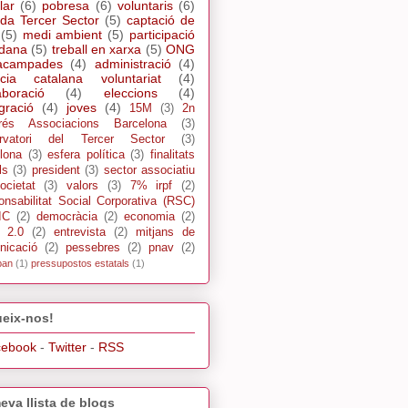
lar
(6)
pobresa
(6)
voluntaris
(6)
da Tercer Sector
(5)
captació de
(5)
medi ambient
(5)
participació
adana
(5)
treball en xarxa
(5)
ONG
acampades
(4)
administració
(4)
cia catalana voluntariat
(4)
aboració
(4)
eleccions
(4)
gració
(4)
joves
(4)
15M
(3)
2n
rés Associacions Barcelona
(3)
rvatori del Tercer Sector
(3)
lona
(3)
esfera política
(3)
finalitats
ls
(3)
president
(3)
sector associatiu
ocietat
(3)
valors
(3)
7% irpf
(2)
nsabilitat Social Corporativa (RSC)
IC
(2)
democràcia
(2)
economia
(2)
s 2.0
(2)
entrevista
(2)
mitjans de
nicació
(2)
pessebres
(2)
pnav
(2)
pan
(1)
pressupostos estatals
(1)
eix-nos!
cebook
-
Twitter
-
RSS
eva llista de blogs