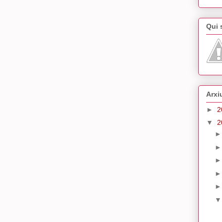
Qui
Arxi
►
2
▼
2