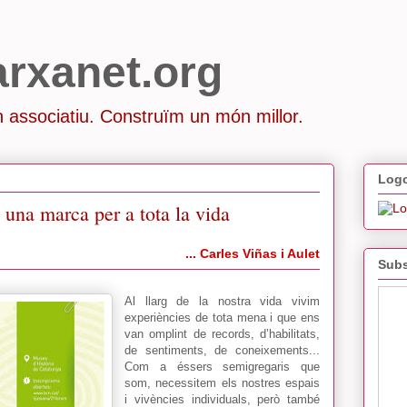
arxanet.org
 associatiu. Construïm un món millor.
Logo
 una marca per a tota la vida
... Carles Viñas i Aulet
Subs
Al llarg de la nostra vida vivim
experiències de tota mena i que ens
van omplint de records, d’habilitats,
de sentiments, de coneixements...
Com a éssers semigregaris que
som, necessitem els nostres espais
i vivències individuals, però també