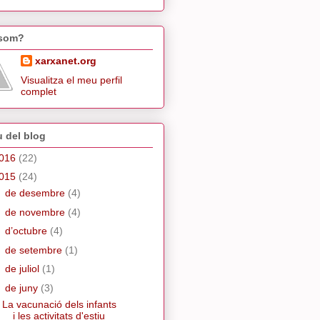
 som?
xarxanet.org
Visualitza el meu perfil
complet
u del blog
016
(22)
015
(24)
►
de desembre
(4)
►
de novembre
(4)
►
d’octubre
(4)
►
de setembre
(1)
►
de juliol
(1)
▼
de juny
(3)
La vacunació dels infants
i les activitats d'estiu