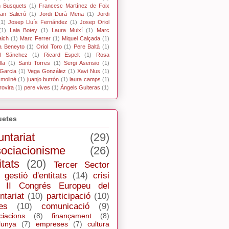
n Busquets
(1)
Francesc Martínez de Foix
an Salicrú
(1)
Jordi Durà Mena
(1)
Jordi
(1)
Josep Lluís Fernández
(1)
Josep Oriol
(1)
Laia Botey
(1)
Laura Muixí
(1)
Marc
alch
(1)
Marc Ferrer
(1)
Miquel Calçada
(1)
a Beneyto
(1)
Oriol Toro
(1)
Pere Baltà
(1)
l Sánchez
(1)
Ricard Espelt
(1)
Rosa
la
(1)
Santi Torres
(1)
Sergi Asensio
(1)
Garcia
(1)
Vega González
(1)
Xavi Nus
(1)
 moliné
(1)
juanjo butrón
(1)
laura camps
(1)
rovira
(1)
pere vives
(1)
Àngels Guiteras
(1)
uetes
untariat
(29)
ociacionisme
(26)
itats
(20)
Tercer Sector
gestió d'entitats
(14)
crisi
II Congrés Europeu del
ntariat
(10)
participació
(10)
es
(10)
comunicació
(9)
ciacions
(8)
finançament
(8)
lunya
(7)
empreses
(7)
cultura