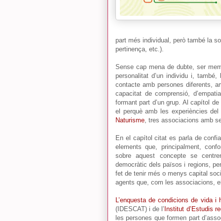
part més individual, però també la so
pertinença, etc.).
Sense cap mena de dubte, ser memb
personalitat d’un individu i, també,
contacte amb persones diferents, am
capacitat de comprensió, d’empatia
formant part d’un grup. Al capítol de
el perquè amb les experiències de
Naturisme
, tres associacions amb s
En el capítol citat es parla de confi
elements que, principalment, conf
sobre aquest concepte se centre
democràtic dels països i regions, per
fet de tenir més o menys capital soci
agents que, com les associacions, 
L’enquesta de condicions de vida i h
(IDESCAT) i de l’
Institut d’Estudis r
les persones que formen part d’asso