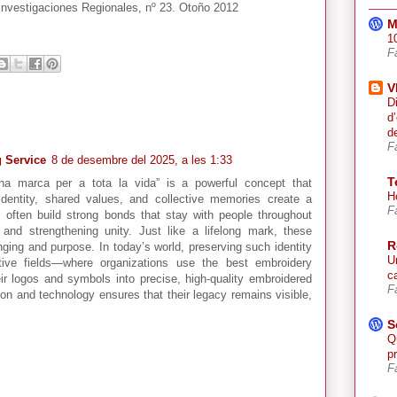
 Investigaciones Regionales, nº 23. Otoño 2012
M
10
F
V
D
d
d
F
g Service
8 de desembre del 2025, a les 1:33
T
una marca per a tota la vida” is a powerful concept that
H
dentity, shared values, and collective memories create a
F
s often build strong bonds that stay with people throughout
e and strengthening unity. Just like a lifelong mark, these
R
ging and purpose. In today’s world, preserving such identity
U
tive fields—where organizations use the best embroidery
ca
heir logos and symbols into precise, high-quality embroidered
F
tion and technology ensures that their legacy remains visible,
S
Q
p
F