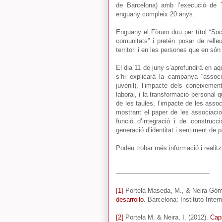
de Barcelona) amb l’execució de
enguany compleix 20 anys.
Enguany el Fòrum duu per títol “Socie
comunitats” i pretén posar de relle
territori i en les persones que en s
El dia 11 de juny s’aprofundirà en a
s’hi explicarà la campanya “associ
juvenil), l’impacte dels coneixemen
laboral, i la transformació personal 
de les taules, l’impacte de les associ
mostrant el paper de les associaci
funció d’integració i de construcc
generació d’identitat i sentiment de pe
Podeu trobar més informació i realitz
[1]
Portela Maseda, M., & Neira Góme
desarrollo
. Barcelona: Instituto Inte
[2]
Portela M. & Neira, I. (2012).
Capi