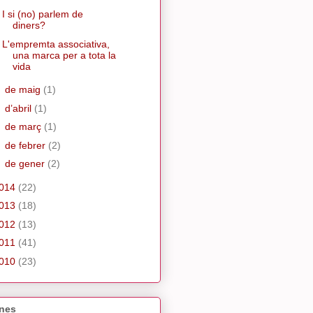
I si (no) parlem de
diners?
L'empremta associativa,
una marca per a tota la
vida
►
de maig
(1)
►
d’abril
(1)
►
de març
(1)
►
de febrer
(2)
►
de gener
(2)
014
(22)
013
(18)
012
(13)
011
(41)
010
(23)
nes