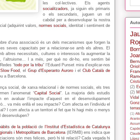
les col·lectives. Els agents
socialitzadors
, ja siguin els primaris
o els secundaris, juguen un rol
cabdal per a desenvolupar la nostra
Auto
cial (adquirint valors,
normes socials
, identitat i sentiment de
Ja
Ro
re d’una associació és un dels mecanismes que forgen la
 les seves capacitats per a relacionar-se amb els altres. El
Bor
b altres necessitats, cultures o interessos fa augmentar la
Joa
, l’altruisme... I a més, per què no dir-ho, ens sentim bé
Bern
 Redes “
todo por la tribu
” l’Eduard Punset mira d’explicar-nos
Oriol
l
Slow Food
, el
Grup d’Esperanto Auroro
i el
Club Català de
Fran
Ramo
eu a Barcelona.
Crist
(2)
E
ança social, de xarxa relacional i de normes socials, els tres
(2)
M
ormen l’anomenat “
Capital Social
”. La majoria dels estudis
Vidal
n en avaluar l’impacte d’aquest en el desenvolupament
Gonz
ò... va més enllà el seu impacte? Com afecta en l’individu el
terra
al? I com afecta a un territori el fet que hi hagi més o menys
(1)
Alb
el desenvolupen?
Arant
Assum
àbits de la població
de
l’Institut d’Estadística de Catalunya
Capdev
egionals i Metropolitans de Barcelona
(IERMB) ens indica que
Claudi
ciacions són mes felices, però hi té relació? Cada vegada hi
López