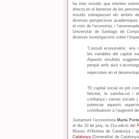
ha més estudis que intenten esbrina
directa en el benestar de les persone
estudis sobrepassen els àmbits de 
diverses perspectives acadèmiques l
el món de l’economia, i l’anomenada 
Universitat de Santiago de Comp
diverses investigacions sobre l’impact
“L’estudi economètric ens mo
les variables del capital s
Aquests resultats suggerei
perquè amb això s’aconsegu
repercuteix en el desenvolu
“El capital social es pot co
felicitat, la satisfacció 
confiança i xarxes socials (.
potenciar aquests aspect
contribueixen a l’augment d
Justament l’economista
Marta Porte
el dia 10 de juny, la 21a edició del
F
Museu d’Història de Catalunya i
Catalunya
(Generalitat de Catalunya