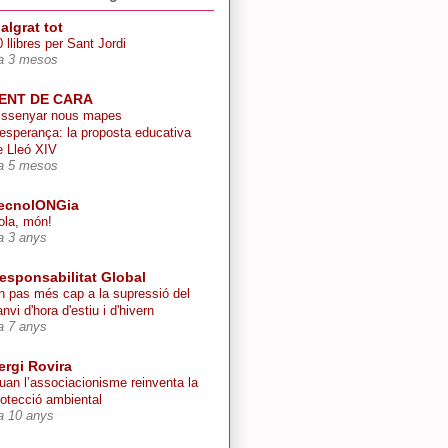
algrat tot
 llibres per Sant Jordi
a 3 mesos
ENT DE CARA
issenyar nous mapes
’esperança: la proposta educativa
e Lleó XIV
a 5 mesos
ecnolONGia
ola, món!
a 3 anys
esponsabilitat Global
n pas més cap a la supressió del
nvi d'hora d'estiu i d'hivern
a 7 anys
ergi Rovira
uan l’associacionisme reinventa la
rotecció ambiental
a 10 anys