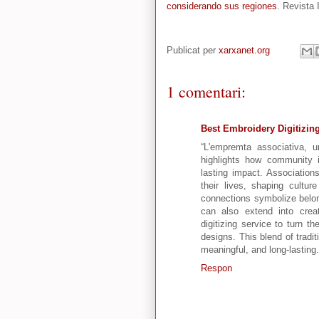
considerando sus regiones
. Revista
Publicat per
xarxanet.org
1 comentari:
Best Embroidery Digitizin
“L'empremta associativa, 
highlights how community i
lasting impact. Association
their lives, shaping cultur
connections symbolize belon
can also extend into crea
digitizing service to turn t
designs. This blend of tradi
meaningful, and long-lasting.
Respon