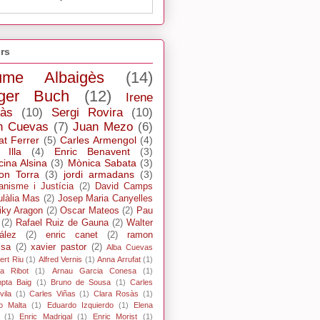
rs
ume Albaigès
(14)
ger Buch
(12)
Irene
ràs
(10)
Sergi Rovira
(10)
n Cuevas
(7)
Juan Mezo
(6)
at Ferrer
(5)
Carles Armengol
(4)
 Illa
(4)
Enric Benavent
(3)
cina Alsina
(3)
Mònica Sabata
(3)
n Torra
(3)
jordi armadans
(3)
ianisme i Justícia
(2)
David Camps
ulàlia Mas
(2)
Josep Maria Canyelles
iky Aragon
(2)
Oscar Mateos
(2)
Pau
(2)
Rafael Ruiz de Gauna
(2)
Walter
ález
(2)
enric canet
(2)
ramon
ssa
(2)
xavier pastor
(2)
Alba Cuevas
ert Riu
(1)
Alfred Vernis
(1)
Anna Arrufat
(1)
xa Ribot
(1)
Arnau Garcia Conesa
(1)
pta Baig
(1)
Bruno de Sousa
(1)
Carles
ila
(1)
Carles Viñas
(1)
Clara Rosàs
(1)
o Malta
(1)
Eduardo Izquierdo
(1)
Elena
(1)
Enric Madrigal
(1)
Enric Morist
(1)