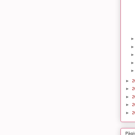
►
2
►
2
►
2
►
2
►
2
Pàgi