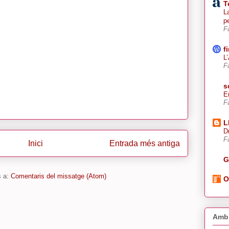
T
La
p
F
f
L
F
s
E
F
L
D
F
Inici
Entrada més antiga
G
s a:
Comentaris del missatge (Atom)
O
Amb 