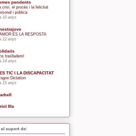
emes pendents
 crisi, el procés i la felicitat
ersonal i pública
a 10 anys
inestrajove
’AMOR ÉS LA RESPOSTA
a 12 anys
olidaris
ns traslladem!
a 14 anys
ES TIC I LA DISCAPACITAT
ragon Dictation
a 15 anys
arbell
riol Illa
el suport de: