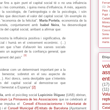
r fins a quin punt el capital social té o no una influència
Ferra
(1)
Jo
s i les comunitats, i quina mena d’influència. A més, aquests
Pietx
la sociologia, de l’antropologia o de la psicologia, i són
Pujol
es que descriuen el valor del capital social. Un exemple és
Cadaf
“economia de la felicitat”.
Marta Portela
, economista de la
Mònic
ostela, conjuntament amb
Isabel Neira
, ha desenvolupat
Raque
e del capital social, arribant a afirmar que:
Coscol
Sonia 
stra la influència positiva i significativa, de
antoni
marta 
ocial i humà en el creixement econòmic. (...)
xen que s’han d’afavorir les xarxes socials
eix un augment de la confiança general, que
[1]
Etiq
pament del país”
vol
nsiderar com un determinant important per a la
ass
i el benestar, sobretot en el seu aspecte de
ent
..). Així doncs, seria desitjable que s’intentés
es del capital social al demostrar-se que
(17)
el benestat a Espanya”
[2]
(11)
Volu
la
, amb el psicòleg social
Lupicinio Íñiguez
(UAB) obriran,
rept
òrum La Primavera de les Associacions
que se celebrarà al
asso
 que impulsa el
Consell d’Associacionisme i Voluntariat de
Cata
) i el
Consell Municipal d'Entitats de Barcelona
(Ajuntament