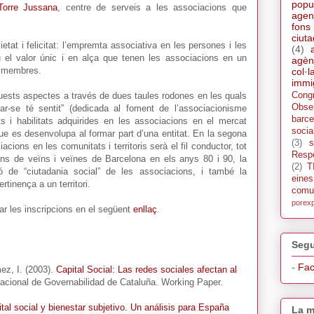
popu
Torre Jussana
, centre de serveis a les associacions que
agen
fons
ciut
tat i felicitat: l’empremta associativa en les persones i les
(4)
u el valor únic i en alça que tenen les associacions en un
agèn
ón membres.
col·l
immi
Cong
quests aspectes a través de dues taules rodones en les quals
Obse
ar-se té sentit” (dedicada al foment de l’associacionisme
barce
ts i habilitats adquirides en les associacions en el mercat
socia
que es desenvolupa al formar part d’una entitat. En la segona
(3)
s
acions en les comunitats i territoris serà el fil conductor, tot
Respo
ons de veïns i veïnes de Barcelona en els anys 80 i 90, la
(2)
T
ió de “ciutadania social” de les associacions, i també la
eine
rtinença a un territori.
comu
porex
ar les inscripcions en el següent
enllaç
.
Segu
-
Fa
z, I. (2003).
Capital Social: Las redes sociales afectan al
rnacional de Governabilidad de Cataluña. Working Paper.
tal social y bienestar subjetivo. Un análisis para España
La m